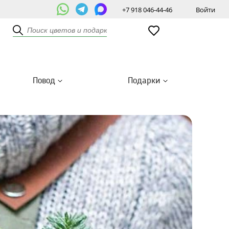
+7 918 046-44-46
Войти
Повод
Подарки