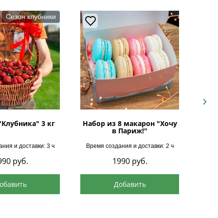
Сезон клубники
Next
"Клубника" 3 кг
Набор из 8 макарон "Хочу
в Париж!"
ния и доставки: 3 ч
Время создания и доставки: 2 ч
Врем
990
руб.
1990
руб.
обавить
Добавить