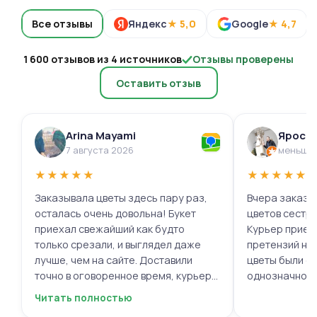
Все отзывы
Яндекс
★ 5,0
Google
★ 4,7
1 600 отзывов из 4 источников
Отзывы проверены
Оставить отзыв
Arina Mayami
Яросл
7 августа 2026
меньше 
★
★
★
★
★
★
★
★
★
★
Заказывала цветы здесь пару раз,
Вчера заказыв
осталась очень довольна! Букет
цветов сестре
приехал свежайший как будто
Курьер приех
только срезали, и выглядел даже
претензий нет.
лучше, чем на сайте. Доставили
цветы были с
точно в оговоренное время, курьер
однозначно.
вежливый, ещё и открытку с тёплыми
Читать полностью
пожеланиями приложили, люблю