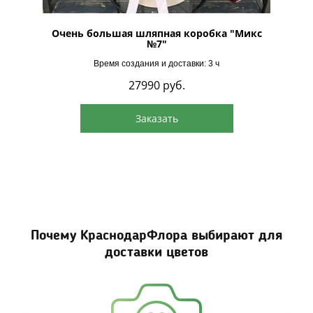
ом роз
Очень большая шляпная коробка "Микс
Огромн
№7"
Время создания и доставки: 3 ч
27990
руб.
Заказать
Почему КраснодарФлора выбирают для
доставки цветов