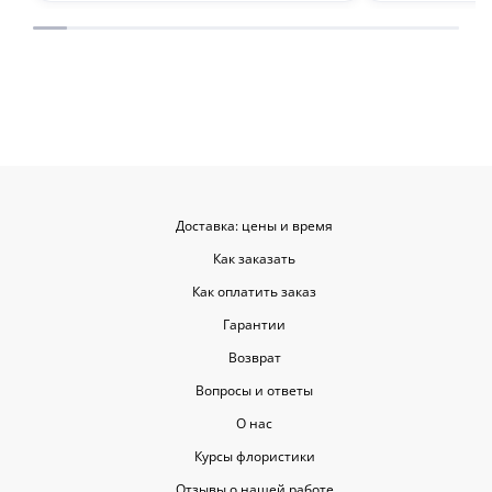
места с такими забавными мелочами
приятными. Однозначно буду
заказывать ещё, могу всем
советовать.
Доставка: цены и время
Как заказать
Как оплатить заказ
Гарантии
Возврат
Вопросы и ответы
О нас
Курсы флористики
Отзывы о нашей работе