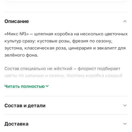
Описание
«Микс №1» — шляпная коробка на несколько цветочных
культур сразу: кустовые розы, фрезия по сезону,
эустома, классическая роза, цинерария и эвкалипт для
зелёного фона.
Состав специально не жёсткий — флорист подбирает
цветы по наличию и сезону, поэтому коробка каждый
раз выглядит чуть иначе, но гамма и настроение
Читать полностью
сохраняются.
Почему стоит выбрать этот микс:
Состав и детали
–
Разнообразие фактур.
Плотные розы, воздушная
эустома и серебристая цинерария создают объём;
Доставка
–
Живая сезонность.
Фрезия и другие позиции
меняются по наличию — вы получаете то, что свежее