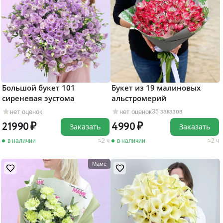
Большой букет 101
Букет из 19 малиновых
сиреневая эустома
альстромерий
нет оценок
нет оценок
35 заказов
21990
4990
Заказать
Заказать
в наличии
2 ч
в наличии
2 ч
Маме