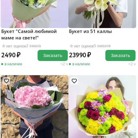
Букет "Самой любимой
Букет из 51 каллы
маме на свете!"
нет оценок
нет оценок
2 заказа
5 заказов
2490
23990
Заказать
Заказать
в наличии
2 ч
в наличии
2 ч