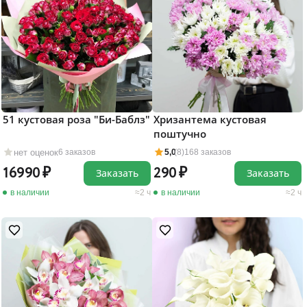
51 кустовая роза "Би-Баблз"
Хризантема кустовая
поштучно
нет оценок
6 заказов
5,0
(8)
168 заказов
16990
290
Заказать
Заказать
в наличии
2 ч
в наличии
2 ч