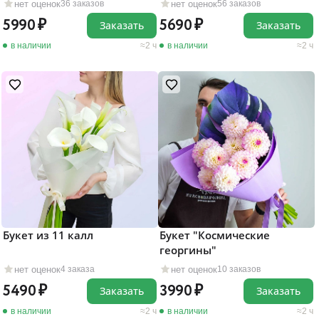
нет оценок
нет оценок
36 заказов
56 заказов
5990
5690
Заказать
Заказать
в наличии
2 ч
в наличии
2 ч
Букет из 11 калл
Букет "Космические
георгины"
нет оценок
нет оценок
4 заказа
10 заказов
5490
3990
Заказать
Заказать
в наличии
2 ч
в наличии
2 ч