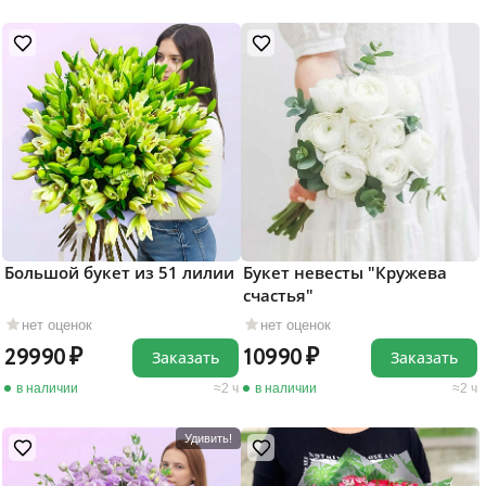
Большой букет из 51 лилии
Букет невесты "Кружева
счастья"
нет оценок
нет оценок
29990
10990
Заказать
Заказать
в наличии
2 ч
в наличии
2 ч
Удивить!