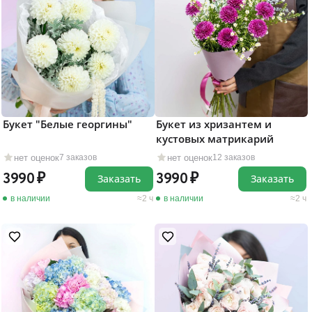
Букет "Белые георгины"
Букет из хризантем и
кустовых матрикарий
нет оценок
нет оценок
7 заказов
12 заказов
3990
3990
Заказать
Заказать
в наличии
2 ч
в наличии
2 ч