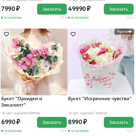
7990
49990
Заказать
Заказать
в наличии
2 ч
в наличии
2 ч
Люблю!❤️
Букет "Орхидеи и
Букет "Искренние чувства"
Эвкалипт"
нет оценок
нет оценок
новинка
2 заказа
6990
8990
Заказать
Заказать
в наличии
2 ч
в наличии
2 ч