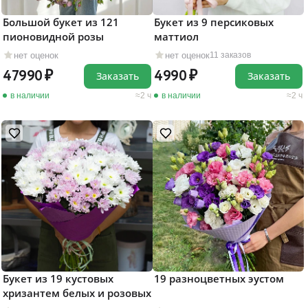
Большой букет из 121
Букет из 9 персиковых
пионовидной розы
маттиол
нет оценок
нет оценок
11 заказов
47990
4990
Заказать
Заказать
в наличии
2 ч
в наличии
2 ч
Букет из 19 кустовых
19 разноцветных эустом
хризантем белых и розовых