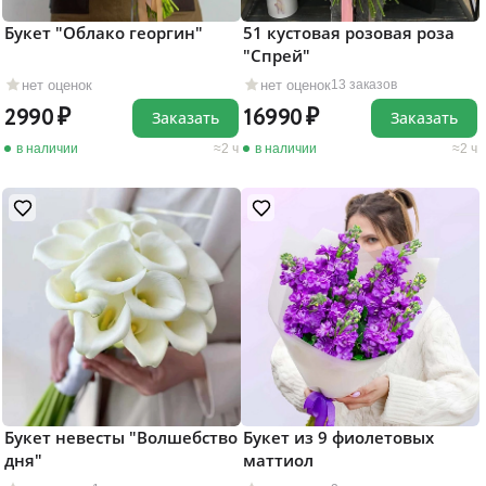
Букет "Облако георгин"
51 кустовая розовая роза
"Cпрей"
нет оценок
нет оценок
13 заказов
2990
16990
Заказать
Заказать
в наличии
2 ч
в наличии
2 ч
Букет невесты "Волшебство
Букет из 9 фиолетовых
дня"
маттиол