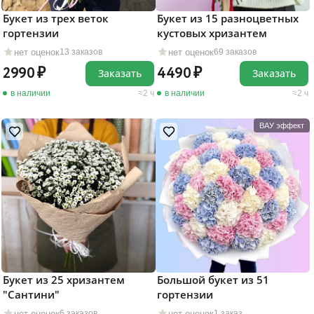
Букет из трех веток
Букет из 15 разноцветных
гортензии
кустовых хризантем
нет оценок
нет оценок
13 заказов
69 заказов
2990
4490
Заказать
Заказать
в наличии
2 ч
в наличии
2 ч
ВАУ эффект
Букет из 25 хризантем
Большой букет из 51
"Сантини"
гортензии
нет оценок
нет оценок
6 заказов
1 заказ