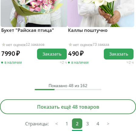
Букет "Райская птица"
Каллы поштучно
нет оценок
нет оценок
12 заказов
73 заказа
7990
490
Заказать
Заказать
в наличии
2 ч
в наличии
2 ч
Показано
48
из 162
Показать ещё 48 товаров
Страницы:
<
1
2
3
4
>