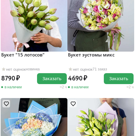
Букет "15 лотосов"
Букет эустомы микс
нет оценок
нет оценок
новинка
71 заказ
8790
4690
Заказать
Заказать
в наличии
2 ч
в наличии
2 ч