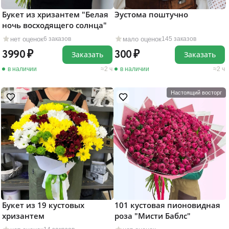
Букет из хризантем "Белая
Эустома поштучно
ночь восходящего солнца"
нет оценок
мало оценок
6 заказов
145 заказов
3990
300
Заказать
Заказать
в наличии
2 ч
в наличии
2 ч
Настоящий восторг
Букет из 19 кустовых
101 кустовая пионовидная
хризантем
роза "Мисти Баблс"