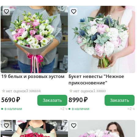
19 белых и розовых эустом
Букет невесты "Нежное
прикосновение"
нет оценок
нет оценок
3 заказа
1 заказ
5690
8990
Заказать
Заказать
в наличии
2 ч
в наличии
2 ч