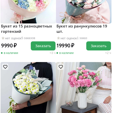
Букет из 15 разноцветных
Букет из ранункулюсов 19
гортензий
шт.
нет оценок
нет оценок
5 заказов
1 заказ
9990
19990
Заказать
Заказать
в наличии
3 ч
в наличии
2 ч