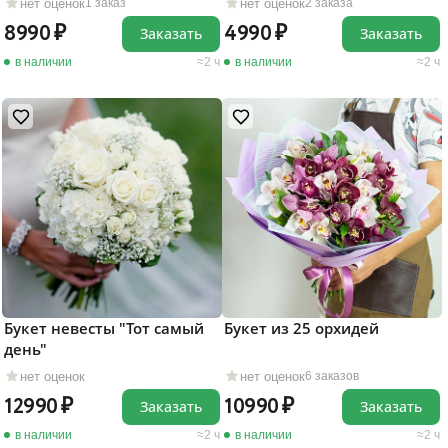
нет оценок
нет оценок
1 заказ
2 заказа
8990
4990
Заказать
Заказать
в наличии
2 ч
в наличии
2 ч
Букет невесты "Тот самый
Букет из 25 орхидей
день"
нет оценок
нет оценок
6 заказов
12990
10990
Заказать
Заказать
в наличии
2 ч
в наличии
2 ч