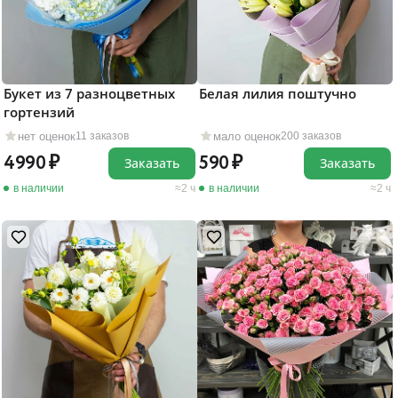
Букет из 7 разноцветных
Белая лилия поштучно
гортензий
нет оценок
мало оценок
11 заказов
200 заказов
4990
590
Заказать
Заказать
в наличии
2 ч
в наличии
2 ч