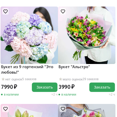
Букет из 9 гортензий "Это
Букет "Альстро"
любовь!"
нет оценок
мало оценок
5 заказов
29 заказов
7990
3990
Заказать
Заказать
в наличии
2 ч
в наличии
2 ч