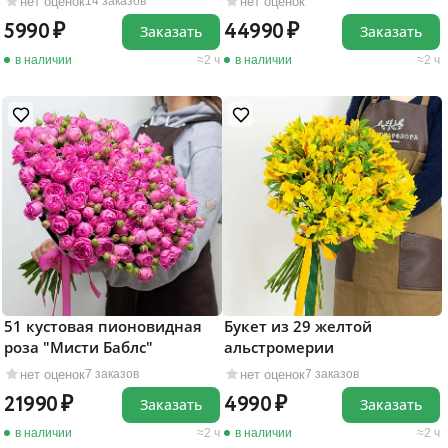
нет оценок
нет оценок
14 заказов
5990
44990
Заказать
Заказать
в наличии
2 ч
в наличии
2 ч
51 кустовая пионовидная
Букет из 29 желтой
роза "Мисти Баблс"
альстромерии
нет оценок
нет оценок
7 заказов
7 заказов
21990
4990
Заказать
Заказать
в наличии
2 ч
в наличии
2 ч