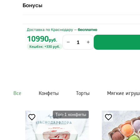
Бонусы
Доставка по Краснодару —
бесплатно
10990
руб.
−
+
Кешбэк: +330 руб.
Все
Конфеты
Торты
Мягкие игру
Топ-1 конфеты