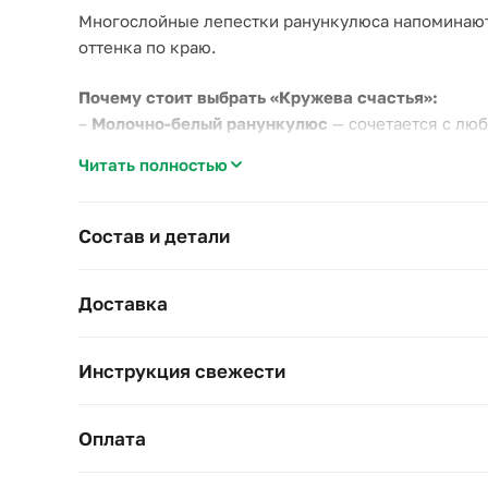
Многослойные лепестки ранункулюса напоминают 
оттенка по краю.
Почему стоит выбрать «Кружева счастья»:
–
Молочно-белый ранункулюс
— сочетается с люб
–
Плотная компактная форма
— не разваливается
Читать полностью
–
Эвкалипт
держит форму и не вянет дольше мног
Подходит для классической и минималистичной св
Состав и детали
Диаметр букета: 23–27 см
Высота букета: 30–40 см
Доставка
Инструкция свежести
Оплата