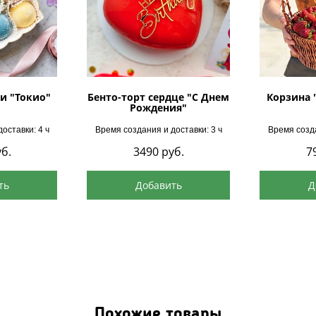
и "Токио"
Бенто-торт сердце "С Днем
Корзина 
Рождения"
оставки: 4 ч
Время создания и доставки: 3 ч
Время созда
б.
3490
руб.
7
ть
Добавить
Д
Похожие товары