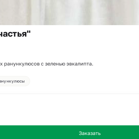
частья"
х ранункулюсов с зеленью эвкалипта.
анункулюсы
Заказать