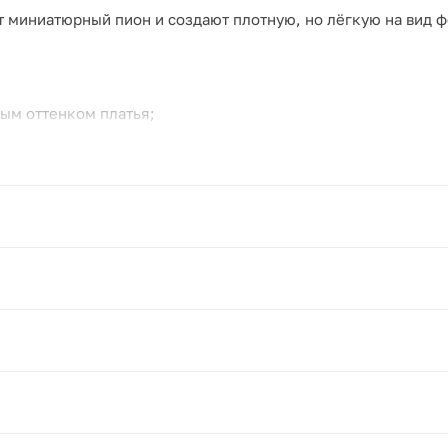
миниатюрный пион и создают плотную, но лёгкую на вид фо
ым оттенком платья;
 за день съёмки;
их зелёных наполнителей.
адьбы, для невест, которые выбирают спокойный светлый 