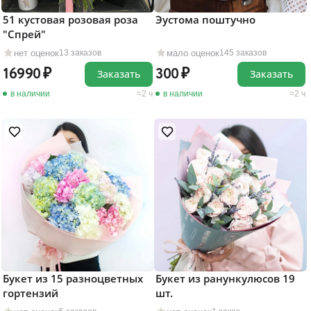
51 кустовая розовая роза
Эустома поштучно
"Cпрей"
нет оценок
мало оценок
13 заказов
145 заказов
16990
300
Заказать
Заказать
в наличии
2 ч
в наличии
2 ч
Букет из 15 разноцветных
Букет из ранункулюсов 19
гортензий
шт.