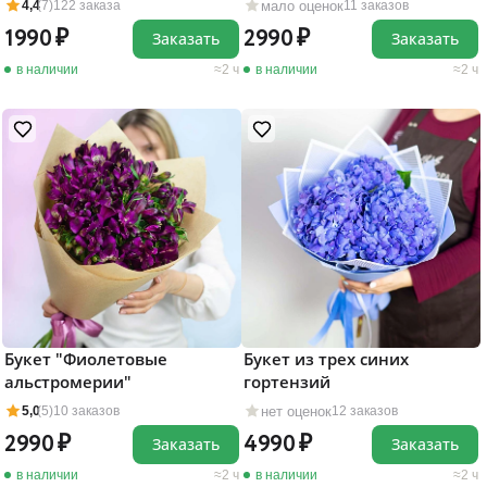
мало оценок
4,4
(7)
122 заказа
11 заказов
1990
2990
Заказать
Заказать
в наличии
2 ч
в наличии
2 ч
Букет "Фиолетовые
Букет из трех синих
альстромерии"
гортензий
нет оценок
5,0
(5)
10 заказов
12 заказов
2990
4990
Заказать
Заказать
в наличии
2 ч
в наличии
2 ч