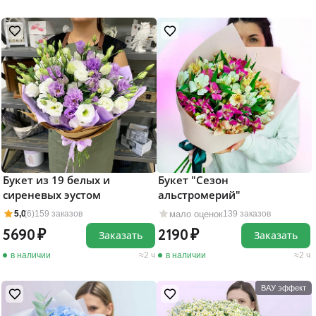
Букет из 19 белых и
Букет "Сезон
сиреневых эустом
альстромерий"
мало оценок
5,0
(6)
159 заказов
139 заказов
5690
2190
Заказать
Заказать
в наличии
2 ч
в наличии
2 ч
ВАУ эффект