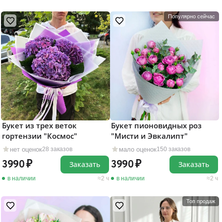
Популярно сейчас
Букет из трех веток
Букет пионовидных роз
гортензии "Космос"
"Мисти и Эвкалипт"
нет оценок
мало оценок
28 заказов
150 заказов
3990
3990
Заказать
Заказать
в наличии
2 ч
в наличии
2 ч
Топ продаж