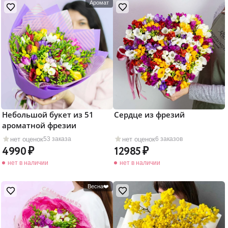
Аромат
Небольшой букет из 51
Сердце из фрезий
ароматной фрезии
нет оценок
нет оценок
53 заказа
6 заказов
4990
12985
нет в наличии
нет в наличии
Весна❤️