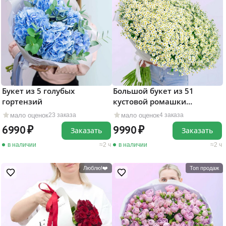
Букет из 5 голубых
Большой букет из 51
гортензий
кустовой ромашки
"Матрикария"
мало оценок
мало оценок
23 заказа
4 заказа
6990
9990
Заказать
Заказать
в наличии
2 ч
в наличии
2 ч
Люблю!❤️
Топ продаж