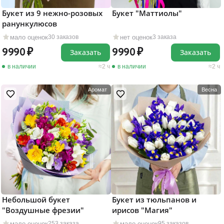
Букет из 9 нежно-розовых
Букет "Маттиолы"
ранункулюсов
мало оценок
нет оценок
30 заказов
3 заказа
9990
9990
Заказать
Заказать
в наличии
2 ч
в наличии
2 ч
Аромат
Весна
Небольшой букет
Букет из тюльпанов и
"Воздушные фрезии"
ирисов "Магия"
мало оценок
мало оценок
253 заказа
95 заказов