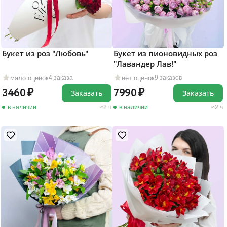
Букет из роз "Любовь"
Букет из пионовидных роз
"Лавандер Лав!"
мало оценок
нет оценок
4 заказа
9 заказов
3460
7990
Заказать
Заказать
в наличии
2 ч
в наличии
2 ч