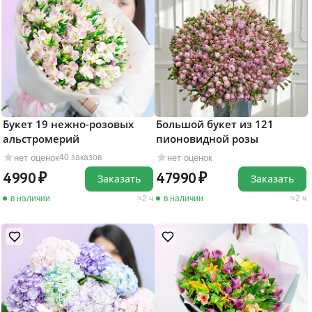
Букет 19 нежно-розовых
Большой букет из 121
альстромерий
пионовидной розы
нет оценок
нет оценок
40 заказов
4990
47990
Заказать
Заказать
в наличии
2 ч
в наличии
2 ч