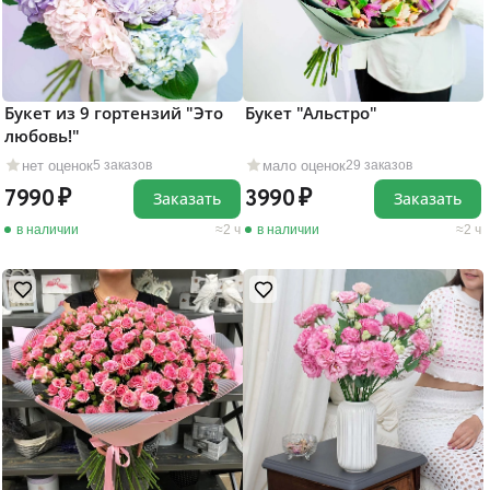
Букет из 9 гортензий "Это
Букет "Альстро"
любовь!"
нет оценок
мало оценок
5 заказов
29 заказов
7990
3990
Заказать
Заказать
в наличии
2 ч
в наличии
2 ч