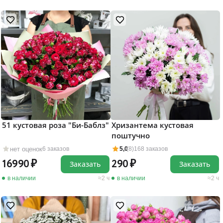
51 кустовая роза "Би-Баблз"
Хризантема кустовая
поштучно
нет оценок
6 заказов
5,0
(8)
168 заказов
16990
290
Заказать
Заказать
в наличии
2 ч
в наличии
2 ч