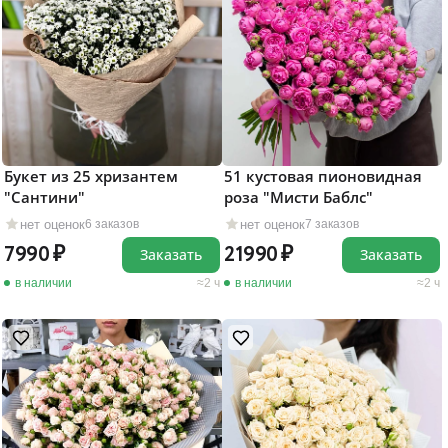
Букет из 25 хризантем
51 кустовая пионовидная
"Сантини"
роза "Мисти Баблс"
нет оценок
нет оценок
6 заказов
7 заказов
7990
21990
Заказать
Заказать
в наличии
2 ч
в наличии
2 ч