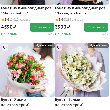
Букет из пионовидных роз
Букет из пионовидных роз
"Мисти Баблс"
"Лавандер Баблз!"
5,0
(11)
612 заказов
5,0
(6)
289 заказов
4590
3990
Заказать
Заказать
в наличии
2 ч
в наличии
2 ч
Лучшая цена
Лучшая цена
Букет "Яркие
Букет "Белые
альстромерии"
альстромерии"