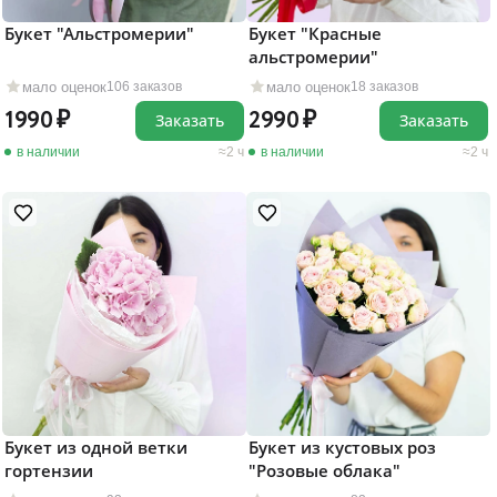
Букет "Альстромерии"
Букет "Красные
альстромерии"
мало оценок
мало оценок
106 заказов
18 заказов
1990
2990
Заказать
Заказать
в наличии
2 ч
в наличии
2 ч
Букет из одной ветки
Букет из кустовых роз
гортензии
"Розовые облака"