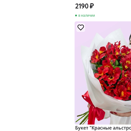
2190
в наличии
Букет "Красные альст