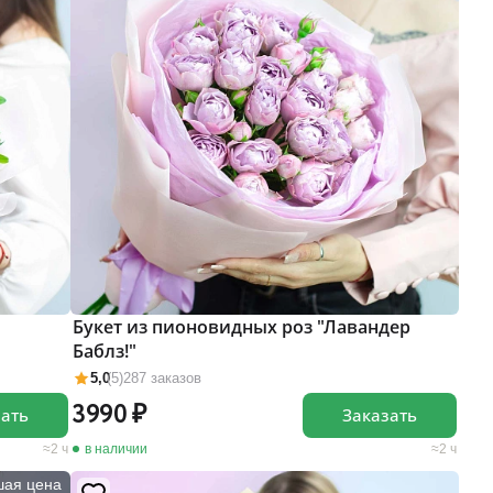
Букет из пионовидных роз "Лавандер
Баблз!"
5,0
(5)
287 заказов
3990
зать
Заказать
2 ч
в наличии
2 ч
шая цена