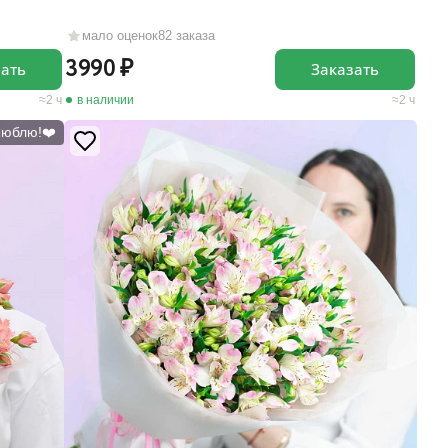
мало оценок
82 заказа
3990
зать
Заказать
2 ч
в наличии
2 ч
Люблю!❤️