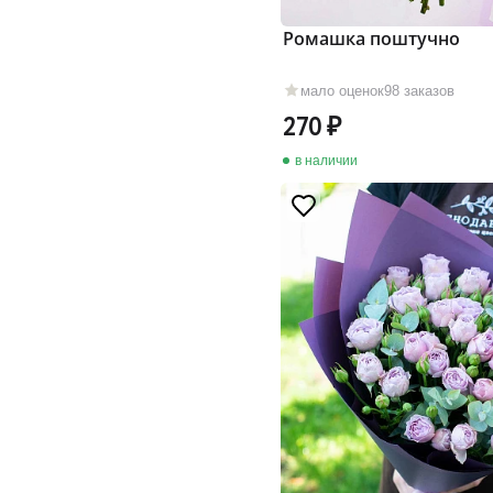
Ромашка поштучно
мало оценок
98 заказов
270
в наличии