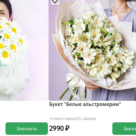
Букет "Белые альстромерии"
мало оценок
11 заказов
2990
Заказать
Зака