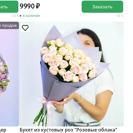
9990
зать
Заказать
2 ч
в наличии
2 ч
п продаж
дер
Букет из кустовых роз "Розовые облака"