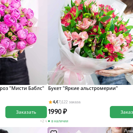
роз "Мисти Баблс"
Букет "Яркие альстромерии"
4,4
(7)
122 заказа
1990
Заказать
Зака
2 ч
в наличии
Луч