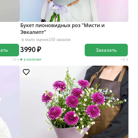
Букет пионовидных роз "Мисти и
Эвкалипт"
мало оценок
150 заказов
3990
зать
Заказать
2 ч
в наличии
2 ч