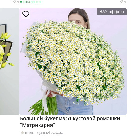
2 ч
в наличии
2 ч
ВАУ эффект
Большой букет из 51 кустовой ромашки
"Матрикария"
мало оценок
4 заказа