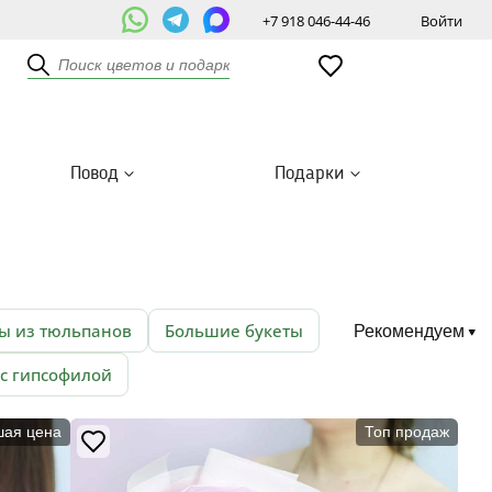
+7 918 046-44-46
Войти
Повод
Подарки
ы из тюльпанов
Большие букеты
Рекомендуем
 с гипсофилой
шая цена
Топ продаж