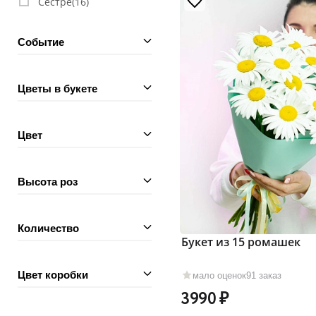
Сестре(
16
)
Событие
Цветы в букете
Цвет
Высота роз
Количество
Букет из 15 ромашек
Цвет коробки
мало оценок
91 заказ
3990