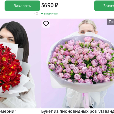
5690
Заказать
Зака
2 ч
в наличии
То
ромерии"
Букет из пионовидных роз "Лаван