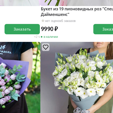
Букет из 19 пионовидных роз "Сп
Дайменшенс"
нет оценок
6 заказов
9990
Заказать
Зака
2 ч
в наличии