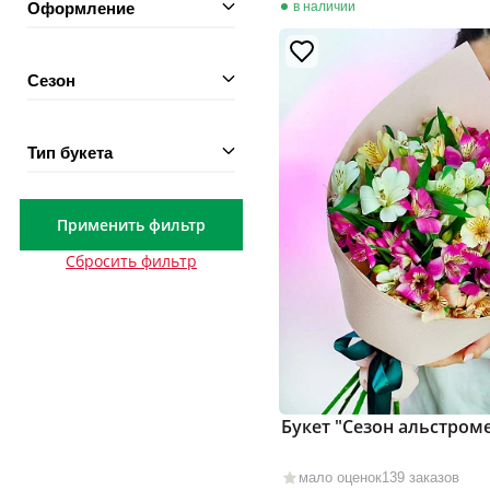
Оформление
в наличии
Сезон
Тип букета
Применить фильтр
Сбросить фильтр
Букет "Сезон альстром
мало оценок
139 заказов