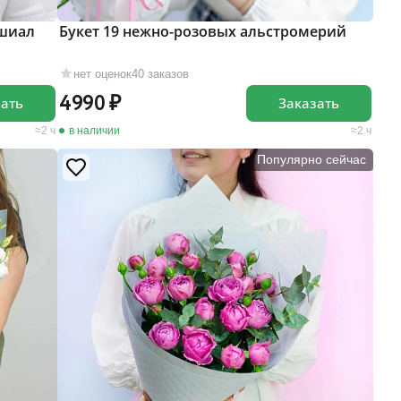
ешиал
Букет 19 нежно-розовых альстромерий
нет оценок
40 заказов
4990
зать
Заказать
2 ч
в наличии
2 ч
Популярно сейчас