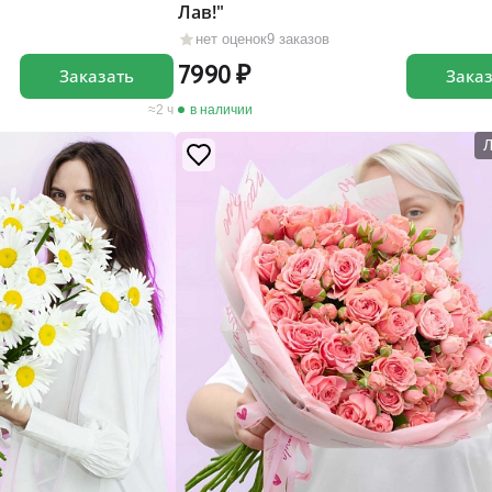
Лав!"
нет оценок
9 заказов
7990
Заказать
Зака
2 ч
в наличии