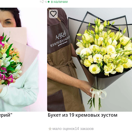
2 ч
в наличии
ерий"
Букет из 19 кремовых эустом
мало оценок
14 заказов