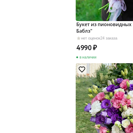
Букет из пионовидных 
Баблз"
нет оценок
24 заказа
4990
в наличии