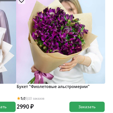
Букет "Фиолетовые альстромерии"
5,0
(5)
10 заказов
2990
зать
Заказать