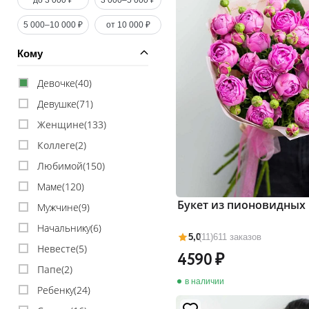
до 3 000 ₽
3 000–5 000 ₽
5 000–10 000 ₽
от 10 000 ₽
Кому
Девочке(
40
)
Девушке(
71
)
Женщине(
133
)
Коллеге(
2
)
Любимой(
150
)
Маме(
120
)
Букет из пионовидных 
Мужчине(
9
)
Начальнику(
6
)
5,0
(11)
611 заказов
Невесте(
5
)
4590
Папе(
2
)
в наличии
Ребенку(
24
)