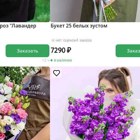
роз "Лавандер
Букет 25 белых эустом
нет оценок
4 заказа
7290
Заказать
Зака
2 ч
в наличии