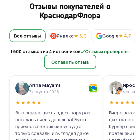
Отзывы покупателей о
КраснодарФлора
Все отзывы
Яндекс
★ 5,0
Google
★ 4,7
1 600 отзывов из 4 источников
Отзывы проверены
Оставить отзыв
Arina Mayami
Яросл
7 августа 2026
меньше 
★
★
★
★
★
★
★
★
★
★
Заказывала цветы здесь пару раз,
Вчера заказыв
осталась очень довольна! Букет
цветов сестре
приехал свежайший как будто
Курьер приех
только срезали, и выглядел даже
претензий нет.