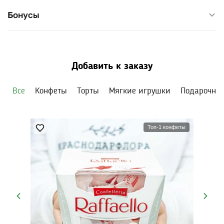
Бонусы
Добавить к заказу
Все
Конфеты
Торты
Мягкие игрушки
Подарочны
Топ-1 конфеты