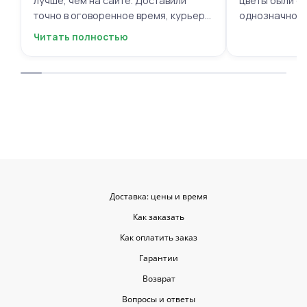
лучше, чем на сайте. Доставили
цветы были с
точно в оговоренное время, курьер
однозначно.
вежливый, ещё и открытку с тёплыми
Читать полностью
пожеланиями приложили, люблю
места с такими забавными мелочами
приятными. Однозначно буду
заказывать ещё, могу всем
советовать.
Доставка: цены и время
Как заказать
Как оплатить заказ
Гарантии
Возврат
Вопросы и ответы