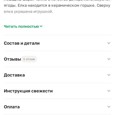
ягоды. Елка находится в керамическом горшке. Сверху
елка украшена игрушкой.
Читать полностью
Не осыпается, простоит долго!
Примерная высота композиции: 55-60 см
Состав и детали
Отзывы
1 отзыв
Доставка
Инструкция свежести
Оплата