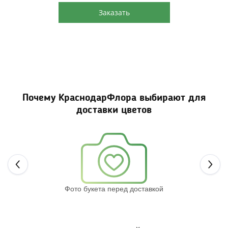
Заказать
Почему КраснодарФлора выбирают для
доставки цветов
Next
Фото букета перед доставкой
Св