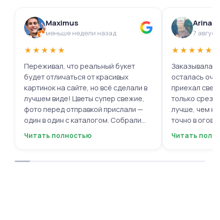
Maximus
Arina 
меньше недели назад
7 август
★
★
★
★
★
★
★
★
★
★
Переживал, что реальный букет
Заказывала ц
будет отличаться от красивых
осталась очень 
картинок на сайте, но всё сделали в
приехал свеж
лучшем виде! Цветы супер свежие,
только срезал
фото перед отправкой прислали —
лучше, чем на
один в один с каталогом. Собрали
точно в огово
быстро, курьер не подвёл. Мужской
вежливый, ещё
Читать полностью
Читать полн
респект за честность и качество!
пожеланиями
Буду обращаться ещё.
места с таки
приятными. О
заказывать е
советовать.