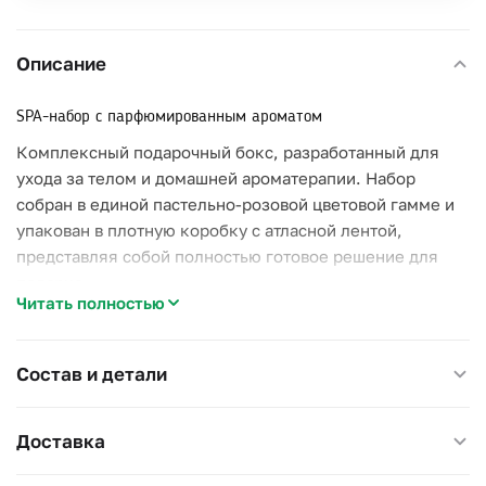
Описание
SPA-набор с парфюмированным ароматом
Комплексный подарочный бокс, разработанный для
ухода за телом и домашней ароматерапии. Набор
собран в единой пастельно-розовой цветовой гамме и
упакован в плотную коробку с атласной лентой,
представляя собой полностью готовое решение для
подарка.
Читать полностью
Логика наполнения
Функциональность:
В состав включены средства
Состав и детали
различной плотности и текстуры (морская соль,
шипучая бомбочка, жемчуг), что обеспечивает
вариативность при проведении SPA-процедур.
Доставка
Сенсорное воздействие:
Продукты (соль, жемчуг,