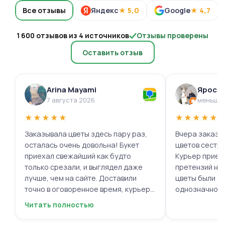
Все отзывы
Яндекс
★ 5,0
Google
★ 4,7
1 600 отзывов из 4 источников
Отзывы проверены
Оставить отзыв
Arina Mayami
Яросл
7 августа 2026
меньше 
★
★
★
★
★
★
★
★
★
★
Заказывала цветы здесь пару раз,
Вчера заказыв
осталась очень довольна! Букет
цветов сестре
приехал свежайший как будто
Курьер приех
только срезали, и выглядел даже
претензий нет.
лучше, чем на сайте. Доставили
цветы были с
точно в оговоренное время, курьер
однозначно.
вежливый, ещё и открытку с тёплыми
Читать полностью
пожеланиями приложили, люблю
места с такими забавными мелочами