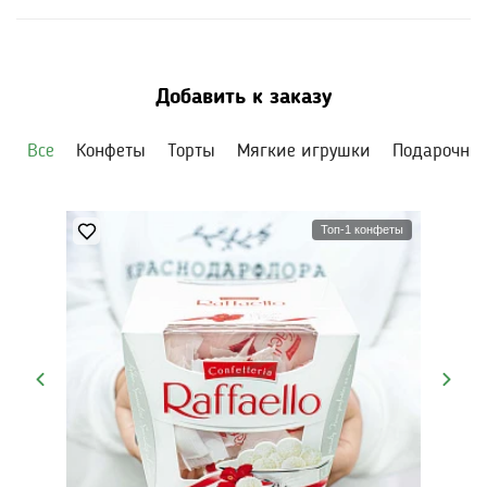
Добавить к заказу
Все
Конфеты
Торты
Мягкие игрушки
Подарочны
Топ-1 конфеты