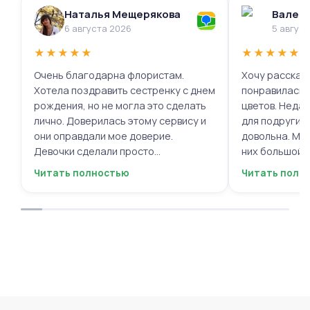
Наталья Мещерякова
Валери
6 августа 2026
5 авгус
★
★
★
★
★
★
★
★
★
★
Очень благодарна флористам.
Хочу рассказа
Хотела поздравить сестренку с днем
понравилась 
рождения, но не могла это сделать
цветов. Недав
лично. Доверилась этому сервису и
для подруги, 
они оправдали мое доверие.
довольна. Мне
Девочки сделали просто
них большой в
фантастическую цветочную
композиций, 
Читать полностью
Читать полн
композицию, очень нежную и
по своему вку
гармоничную, прислали мне фото
отметить, что
для согласования. Все заботливо
быстрой. Цвет
упаковали и доставили. Очень
срок, что гов
довольна результатом😍
организации р
букеты были у
цветы приеха
красивыми