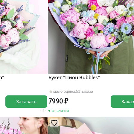
а"
Букет "Пион Bubbles"
мало оценок
53 заказа
7990
Заказать
Зака
2 ч
в наличии