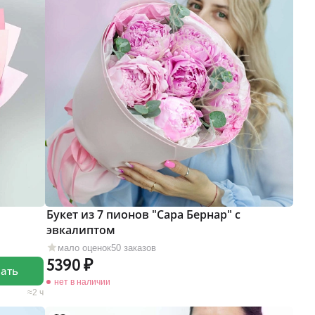
Букет из 7 пионов "Сара Бернар" с
эвкалиптом
мало оценок
50 заказов
5390
зать
нет в наличии
2 ч