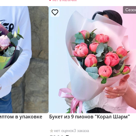
Сезо
липтом в упаковке
Букет из 9 пионов "Корал Шарм"
нет оценок
3 заказа