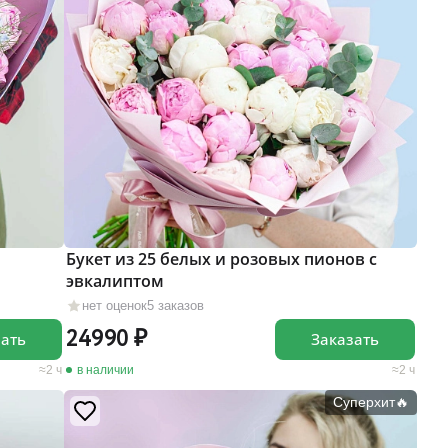
Букет из 25 белых и розовых пионов с
эвкалиптом
нет оценок
5 заказов
24990
зать
Заказать
2 ч
в наличии
2 ч
Суперхит🔥