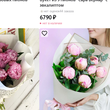
эвкалиптом
нет оценок
44 заказа
6790
нет в наличии