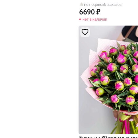
нет оценок
9 заказов
6690
нет в наличии
Букет из 39 местных р