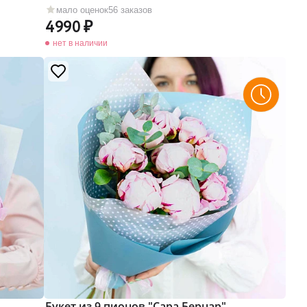
мало оценок
56 заказов
4990
нет в наличии
Букет из 9 пионов "Сара Бернар"