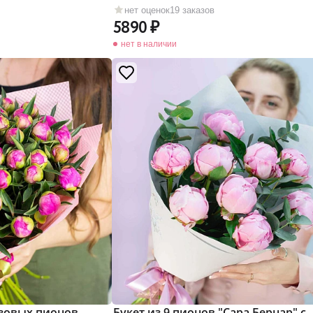
нет оценок
19 заказов
5890
нет в наличии
озовых пионов
Букет из 9 пионов "Сара Бернар" c