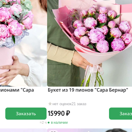
пионами "Сара
Букет из 19 пионов "Сара Бернар"
нет оценок
21 заказ
15990
Заказать
Зака
2 ч
в наличии