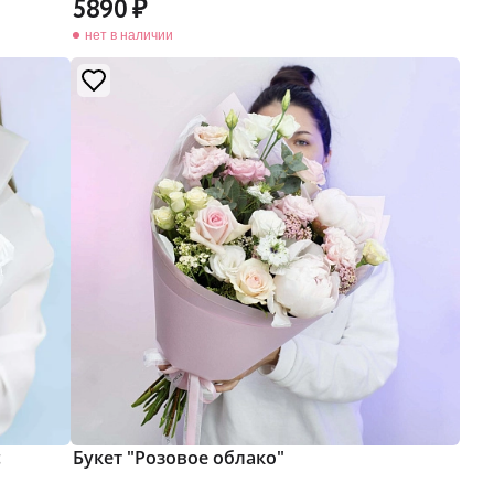
5890
нет в наличии
с
Букет "Розовое облако"