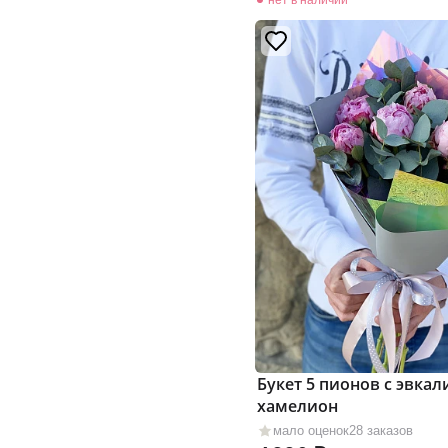
Букет 5 пионов с эвка
хамелион
мало оценок
28 заказов