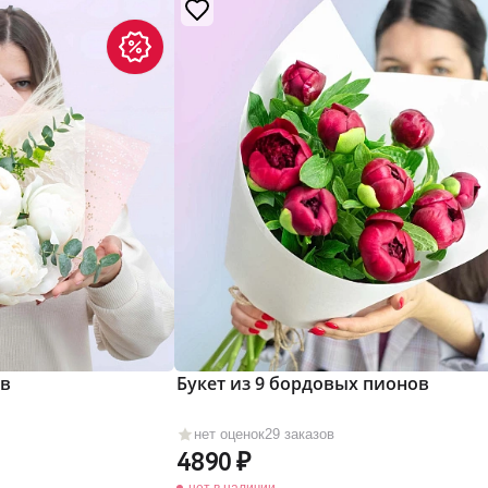
ов
Букет из 9 бордовых пионов
нет оценок
29 заказов
4890
нет в наличии