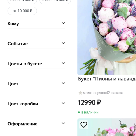
3 000–5 000 ₽
5 000–10 000 ₽
от 10 000 ₽
Кому
Событие
Цветы в букете
Букет "Пионы и лаванд
Цвет
мало оценок
42 заказа
12990
Цвет коробки
в наличии
Оформление