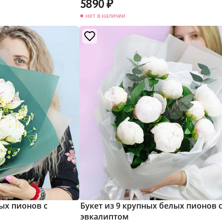
5890
нет в наличии
лых пионов с
Букет из 9 крупных белых пионов 
эвкалиптом