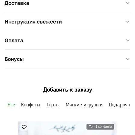
Доставка
знак внимания.
Воду меняйте раз в 2 дня. Диаметр 30–35 см, высота
Инструкция свежести
45–55 см.
Оплата
Бонусы
Добавить к заказу
Все
Конфеты
Торты
Мягкие игрушки
Подарочны
Топ-1 конфеты