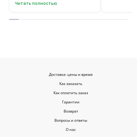
вежливый, ещё и открытку с тёплыми
Читать полностью
пожеланиями приложили, люблю
места с такими забавными мелочами
приятными. Однозначно буду
заказывать ещё, могу всем
советовать.
Доставка: цены и время
Как заказать
Как оплатить заказ
Гарантии
Возврат
Вопросы и ответы
О нас