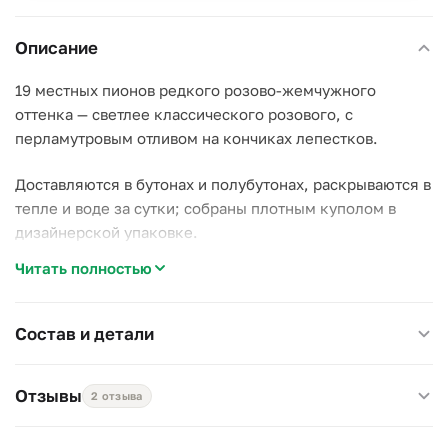
Описание
19 местных пионов редкого розово-жемчужного
оттенка — светлее классического розового, с
перламутровым отливом на кончиках лепестков.
Доставляются в бутонах и полубутонах, раскрываются в
тепле и воде за сутки; собраны плотным куполом в
дизайнерской упаковке.
Читать полностью
Почему стоит выбрать этот букет:
–
Розово-жемчужный оттенок
— редкая расцветка
среди местных сортов пиона;
Состав и детали
–
19 стеблей
формируют плотный купол без пустот;
–
Местные пионы
раскрываются за сутки, а не за
Отзывы
2 отзыва
несколько дней, как импортные.
Подходит на день рождения, в подарок без повода, как