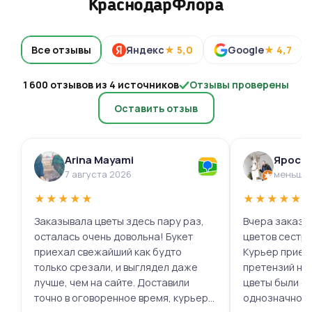
КраснодарФлора
Все отзывы
Яндекс
★ 5,0
Google
★ 4,7
1 600 отзывов из 4 источников
Отзывы проверены
Оставить отзыв
Arina Mayami
Яросл
7 августа 2026
меньше 
★
★
★
★
★
★
★
★
★
★
Заказывала цветы здесь пару раз,
Вчера заказыв
осталась очень довольна! Букет
цветов сестре
приехал свежайший как будто
Курьер приех
только срезали, и выглядел даже
претензий нет.
лучше, чем на сайте. Доставили
цветы были с
точно в оговоренное время, курьер
однозначно.