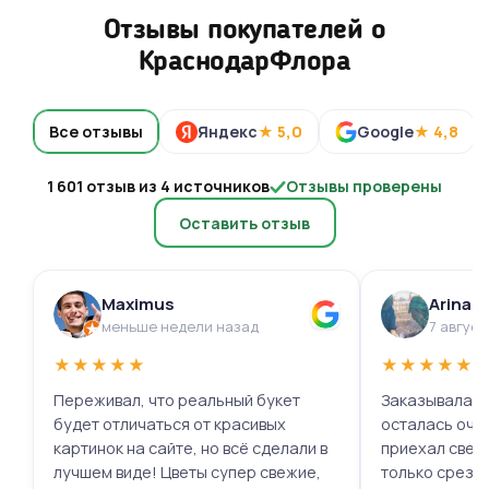
Отзывы покупателей о
КраснодарФлора
Все отзывы
Яндекс
★ 5,0
Google
★ 4,8
1 601 отзыв из 4 источников
Отзывы проверены
Оставить отзыв
Maximus
Arina 
меньше недели назад
7 август
★
★
★
★
★
★
★
★
★
★
Переживал, что реальный букет
Заказывала ц
будет отличаться от красивых
осталась очень 
картинок на сайте, но всё сделали в
приехал свеж
лучшем виде! Цветы супер свежие,
только срезал