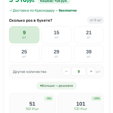
5 310
руб.
Кешбэк: +18 руб.
Доставка по Краснодару —
бесплатно
Сколько роз в букете?
от 9 шт
9
15
21
шт
шт
шт
25
29
39
шт
шт
шт
−
+
Другое количество
шт
Больше — дешевле
−5%
−10%
51
101
560 ₽/шт
530 ₽/шт