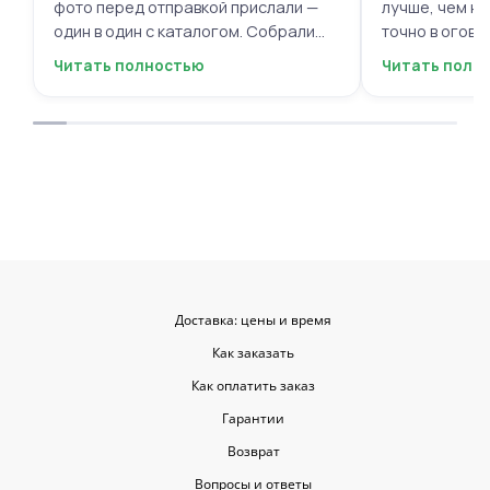
фото перед отправкой прислали —
лучше, чем на
один в один с каталогом. Собрали
точно в огово
быстро, курьер не подвёл. Мужской
вежливый, ещё
Читать полностью
Читать полн
респект за честность и качество!
пожеланиями
Буду обращаться ещё.
места с таки
приятными. О
заказывать е
советовать.
Доставка: цены и время
Как заказать
Как оплатить заказ
Гарантии
Возврат
Вопросы и ответы