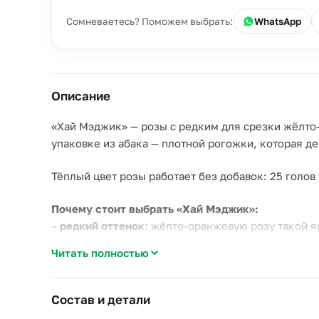
Сомневаетесь? Поможем выбрать:
WhatsApp
Описание
«Хай Мэджик» — розы с редким для срезки жёлто-
упаковке из абака — плотной рогожки, которая де
Тёплый цвет розы работает без добавок: 25 голов
Почему стоит выбрать «Хай Мэджик»:
–
редкий оттенок
: жёлто-оранжевую розу такой я
–
плотный бутон
: крупная головка и плотный леп
Читать полностью
–
универсальная гамма
: тёплый цвет подходит и 
Хорош как самостоятельный подарок на день рожд
Состав и детали