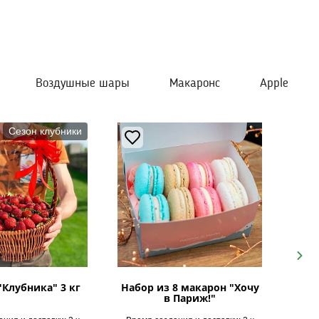
Воздушные шары
Макаронс
Apple
Сезон клубники
Next
"Клубника" 3 кг
Набор из 8 макарон "Хочу
в Париж!"