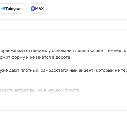
Telegram
MAX
оранжевым оттенком: у основания лепестка цвет темнее, к 
ржит форму и не мнётся в дороге.
 уже дают плотный, самодостаточный акцент, который не тер
ркости встретишь не в каждом букете;
есток держат форму весь срок жизни;
деловому, и личному поводу.
ения или в знак благодарности — тёплый цвет читается как