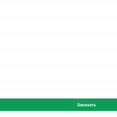
важды в день, стебли подрезайте под углом каждые 2–3 дня
Заказать