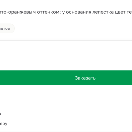
то-оранжевым оттенком: у основания лепестка цвет тем
ветов
Заказать
о
ьеру