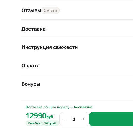
Высота роз — около 80 см. Уход: воду меняйте д
сквозняков.
Отзывы
1 отзыв
Доставка
Инструкция свежести
Оплата
Бонусы
Доставка по Краснодару —
бесплатно
12990
руб.
−
+
Кешбэк: +390 руб.