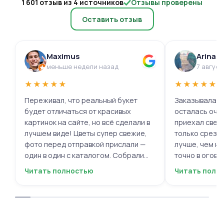
1 601 отзыв из 4 источников
Отзывы проверены
Оставить отзыв
Maximus
Arina 
меньше недели назад
7 август
★
★
★
★
★
★
★
★
★
★
Переживал, что реальный букет
Заказывала ц
будет отличаться от красивых
осталась очень 
картинок на сайте, но всё сделали в
приехал свеж
лучшем виде! Цветы супер свежие,
только срезал
фото перед отправкой прислали —
лучше, чем на
один в один с каталогом. Собрали
точно в огово
быстро, курьер не подвёл. Мужской
вежливый, ещё
Читать полностью
Читать полн
респект за честность и качество!
пожеланиями
Буду обращаться ещё.
места с таки
приятными. О
заказывать е
советовать.