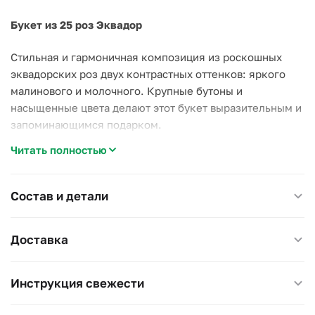
Букет из 25 роз Эквадор
Стильная и гармоничная композиция из роскошных
эквадорских роз двух контрастных оттенков: яркого
малинового и молочного. Крупные бутоны и
насыщенные цвета делают этот букет выразительным и
запоминающимся подарком.
Читать полностью
Преимущества:
- Эквадорские розы премиального качества;
- Крупные бутоны и насыщенные цвета;
Состав и детали
- Контрастная палитра — смотрится эффектно и
современно.
Доставка
Особенности:
- Стойкий сорт — розы долго сохраняют свежесть;
Инструкция свежести
- Минимум зелени для акцента на цветах;
- Подходит для оформления вазы без дополнительного