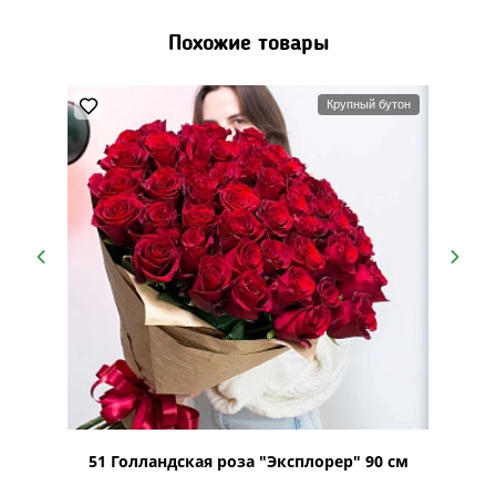
Похожие товары
ый бутон
Крупный бутон
оз с
51 Голландская роза "Эксплорер" 90 см