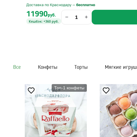
Доставка по Краснодару —
бесплатно
11990
руб.
−
+
Кешбэк: +360 руб.
Все
Конфеты
Торты
Мягкие игру
Топ-1 конфеты