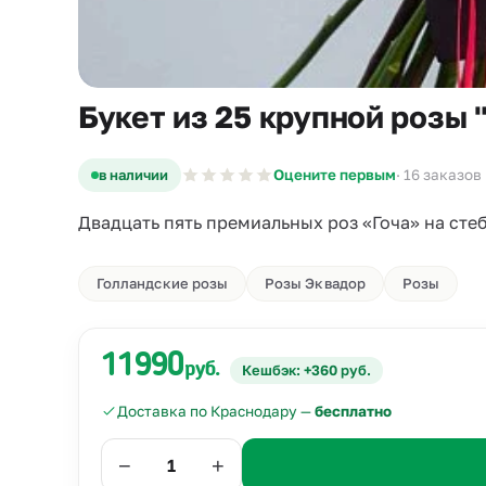
Букет из 25 крупной розы 
в наличии
Оцените первым
· 16 заказов
Двадцать пять премиальных роз «Гоча» на стеб
Голландские розы
Розы Эквадор
Розы
11990
руб.
Кешбэк: +360 руб.
Доставка по Краснодару —
бесплатно
−
+