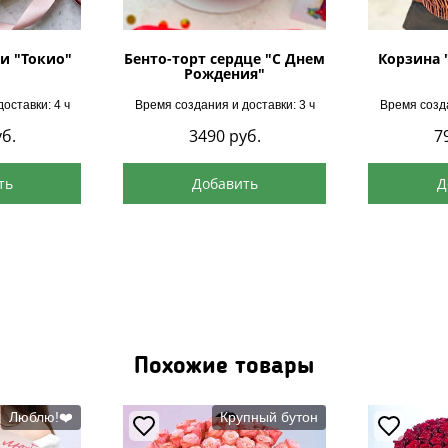
и "Токио"
Бенто-торт сердце "С Днем
Корзина 
Рождения"
оставки: 4 ч
Время создания и доставки: 3 ч
Время созда
б.
3490
руб.
7
ть
Добавить
Д
Похожие товары
Люблю!❤️
Крупный бутон