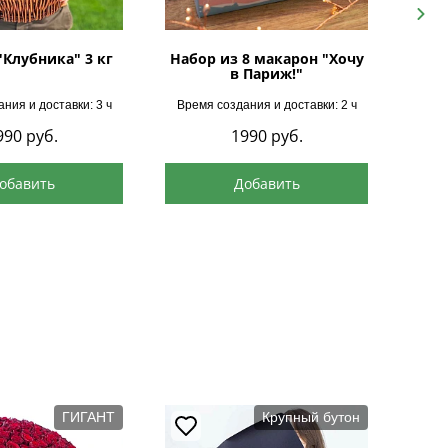
Next
"Клубника" 3 кг
Набор из 8 макарон "Хочу
в Париж!"
ния и доставки: 3 ч
Время создания и доставки: 2 ч
Врем
990
руб.
1990
руб.
обавить
Добавить
ГИГАНТ
Крупный бутон