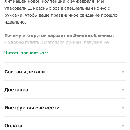
Хит нашей новой коллекции к 14 февраля. Мы
упаковали 11 красных роз в специальный конус с
ручками, чтобы ваше праздничное свидание прошло
идеально.
Почему это крутой вариант на День влюбленных:
–
Удобно гулять:
Благодаря ручкам, девушке не
придется носить цветы в охапку или искать, куда их
Читать полностью
положить в кино. Это комфортный формат для
прогулок и ресторанов;
–
Классика без мишуры:
Красные розы — понятный
Состав и детали
символ любви, а белая коробка делает букет
аккуратным и стильным;
Доставка
–
Честность:
Пришлем фото перед доставкой, чтобы вы
видели свежесть цветов.
Инструкция свежести
Детали:
– Плотный картон защищает бутоны от ветра (актуально
для февраля);
Оплата