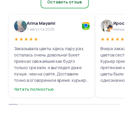
Оставить отзыв
Arina Mayami
Яросл
7 августа 2026
меньше 
★
★
★
★
★
★
★
★
★
★
Заказывала цветы здесь пару раз,
Вчера заказыв
осталась очень довольна! Букет
цветов сестре
приехал свежайший как будто
Курьер приех
только срезали, и выглядел даже
претензий нет.
лучше, чем на сайте. Доставили
цветы были с
точно в оговоренное время, курьер
однозначно.
вежливый, ещё и открытку с тёплыми
Читать полностью
пожеланиями приложили, люблю
места с такими забавными мелочами
приятными. Однозначно буду
заказывать ещё, могу всем
советовать.