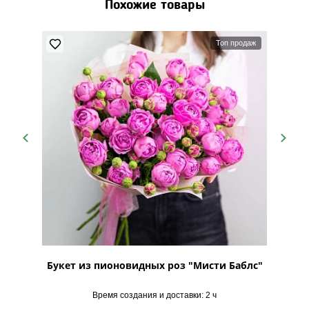
Похожие товары
Топ продаж
ий
Букет из пионовидных роз "Мисти Баблс"
Буке
Время создания и доставки: 2 ч