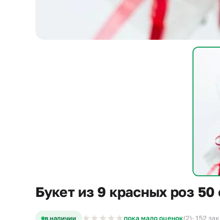
Букет из 9 красных роз 50
в наличии
пока мало оценок
(2)
· 152 за