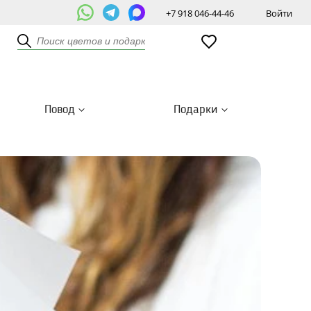
+7 918 046-44-46
Войти
Повод
Подарки