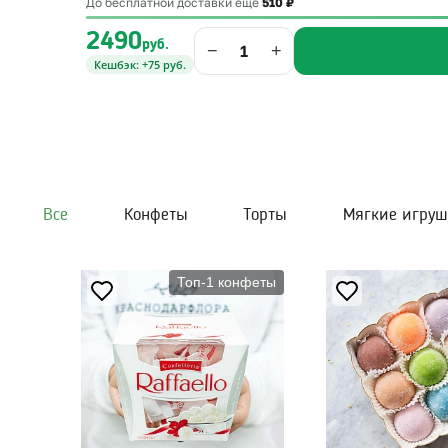
До бесплатной доставки ещё
510 ₽
2490
руб.
−
+
Кешбэк: +75 руб.
Все
Конфеты
Торты
Мягкие игру
Топ-1 конфеты