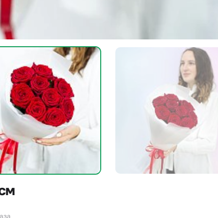
 см
каза