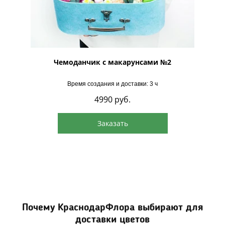
нтемами
Чемоданчик с макарунсами №2
Шляп
Время создания и доставки: 3 ч
4990
руб.
Заказать
Почему КраснодарФлора выбирают для
доставки цветов