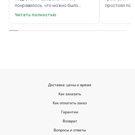
понравилось, что можно было
простоял поч
выбрать цветы и оформить заказ
заботу!
Читать полностью
онлайн, не вставая с дивана. Курьер
привез букет ровно в назначенное
время, и цветы были свежие и
красивые. Уверен, что многие оценят
такую классную услугу. Важно,
когда цветы доставляют на высшем
уровне, ведь букет может быть не
только сюрпризом, но и способом
показать свои чувства. Рекомендую
эту службу всем, кто любит качество
и скорость.
Доставка: цены и время
Как заказать
Как оплатить заказ
Гарантии
Возврат
Вопросы и ответы