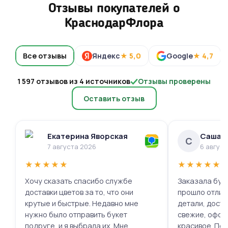
Отзывы покупателей о
КраснодарФлора
Все отзывы
Яндекс
★ 5,0
Google
★ 4,7
1 597 отзывов из 4 источников
Отзывы проверены
Оставить отзыв
Екатерина Яворская
Саша 
С
7 августа 2026
6 авгус
★
★
★
★
★
★
★
★
★
★
Хочу сказать спасибо службе
Заказала буке
доставки цветов за то, что они
прошло отлич
крутые и быстрые. Недавно мне
детали, доста
нужно было отправить букет
свежие, офор
подруге, и я выбрала их. Мне
красивое. Под