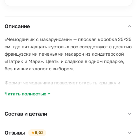
Описание
«Чемоданчик с макарунсами» — плоская коробка 25×25
см, где пятнадцать кустовых роз соседствуют с десятью
французскими печеньями макарон из кондитерской
«Патрик и Мари». Цветы и сладкое в одном подарке,
без лишних хлопот с выбором.
Формат чемоданчика позволяет открыть крышку и
увидеть содержимое сразу — эффект работает лучше,
Читать полностью
чем у закрытого букета в плёнке.
Почему стоит выбрать эту композицию:
Состав и детали
–
Два подарка в одном.
Цветы и десерт не нужно
покупать отдельно;
Отзывы
★
5,0
3
–
Пятнадцать роз сразу.
Плотная композиция без