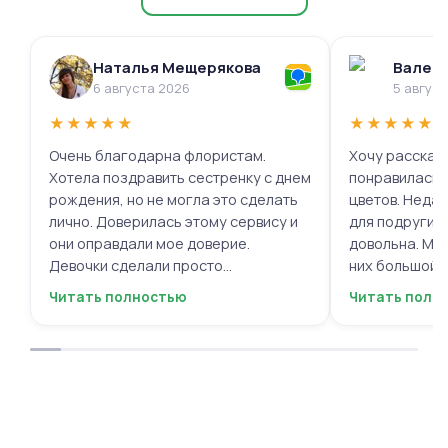
Наталья Мещерякова
Валери
6 августа 2026
5 авгус
★
★
★
★
★
★
★
★
★
★
Очень благодарна флористам.
Хочу рассказа
Хотела поздравить сестренку с днем
понравилась 
рождения, но не могла это сделать
цветов. Недав
лично. Доверилась этому сервису и
для подруги, 
они оправдали мое доверие.
довольна. Мне
Девочки сделали просто
них большой в
фантастическую цветочную
композиций, 
Читать полностью
Читать полн
композицию, очень нежную и
по своему вку
гармоничную, прислали мне фото
отметить, что
для согласования. Все заботливо
быстрой. Цвет
упаковали и доставили. Очень
срок, что гов
довольна результатом😍
организации р
букеты были у
цветы приеха