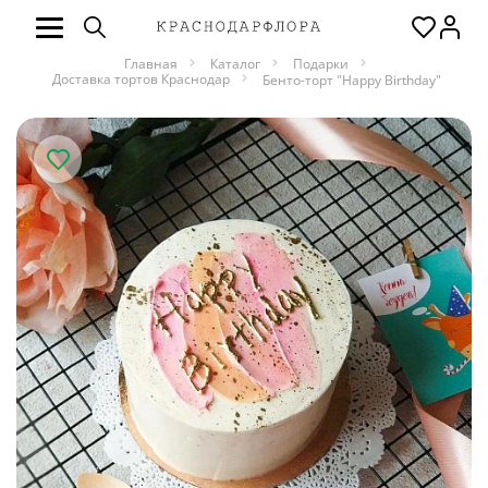
Главная
Каталог
Подарки
Доставка тортов Краснодар
Бенто-торт "Happy Birthday"