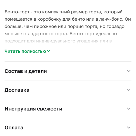
Бенто-торт - это компактный размер торта, который
помещается в коробочку для бенто или в ланч-бокс. Он
больше, чем пирожное или порция торта, но гораздо
меньше стандартного торта. Бенто-торт идеально
подходит для индивидуального угощения или в
качестве переносного десерта. Упакован в
Читать полностью
специальную упаковку с использованием лент, чтобы
придать ему элегантность и легкость транспортировки.
Состав и детали
Торт имеет вес около 400 граммов и упакован в
Доставка
специальную упаковку. На торте можно сделать любую
надпись(до 15 символов) на ваше усмотрение,
пожалуйста, укажите в примечании. Стандартно торт
Инструкция свежести
будет доставлен с надписью "Happy Birthday" как на
фото.
Оплата