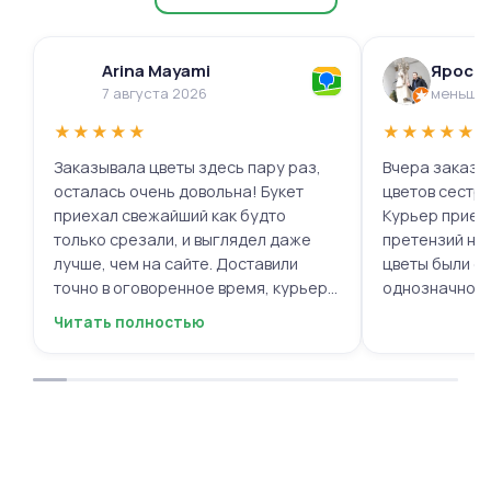
Arina Mayami
Яросл
7 августа 2026
меньше 
★
★
★
★
★
★
★
★
★
★
Заказывала цветы здесь пару раз,
Вчера заказыв
осталась очень довольна! Букет
цветов сестре
приехал свежайший как будто
Курьер приех
только срезали, и выглядел даже
претензий нет.
лучше, чем на сайте. Доставили
цветы были с
точно в оговоренное время, курьер
однозначно.
вежливый, ещё и открытку с тёплыми
Читать полностью
пожеланиями приложили, люблю
места с такими забавными мелочами
приятными. Однозначно буду
заказывать ещё, могу всем
советовать.