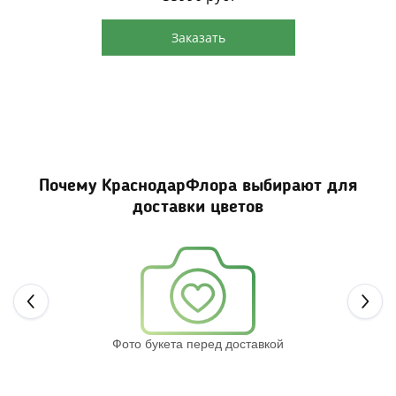
Заказать
Почему КраснодарФлора выбирают для
доставки цветов
Next
Фото букета перед доставкой
Св