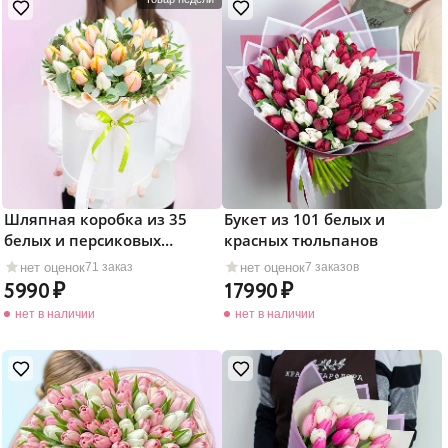
Шляпная коробка из 35
Букет из 101 белых и
белых и персиковых
красных тюльпанов
тюльпанов
нет оценок
нет оценок
71 заказ
7 заказов
5990
17990
нет в наличии
нет в наличии