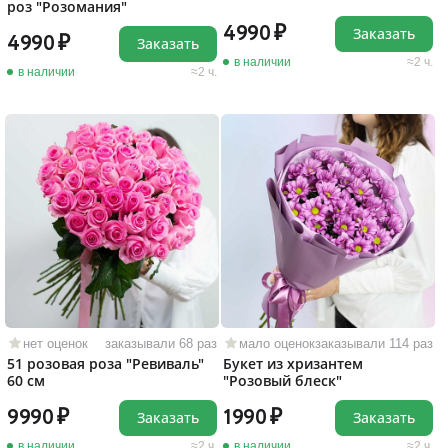
роз "Розомания"
4990
Заказать
4990
Заказать
в наличии
2 ч.
в наличии
2 ч.
нет оценок
заказывали 68 раз
мало оценок
заказывали 114 раз
51 розовая роза "Ревиваль"
Букет из хризантем
60 см
"Розовый блеск"
9990
1990
Заказать
Заказать
в наличии
2 ч.
в наличии
2 ч.