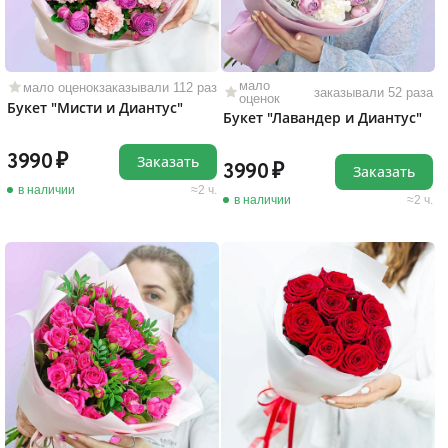
мало
мало оценок
заказывали 112 раз
заказывали 52 раза
оценок
Букет "Мисти и Диантус"
Букет "Лавандер и Диантус"
3990
Заказать
3990
Заказать
в наличии
2 ч.
в наличии
2 ч.