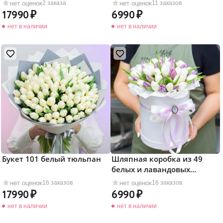
тюльпанов
нет оценок
нет оценок
2 заказа
11 заказов
17990
6990
нет в наличии
нет в наличии
Букет 101 белый тюльпан
Шляпная коробка из 49
белых и лавандовых
тюльпанов
нет оценок
нет оценок
16 заказов
16 заказов
17990
6990
нет в наличии
нет в наличии