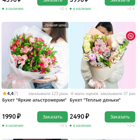
4590
3990
в наличии
2 ч.
в наличии
2 ч.
Лучшая цена
4,4
(7)
заказывали 123 раза
мало оценок
заказывали 37 раз
Букет "Яркие альстромерии"
Букет "Теплые деньки"
1990
2490
Заказать
Заказать
в наличии
2 ч.
в наличии
2 ч.