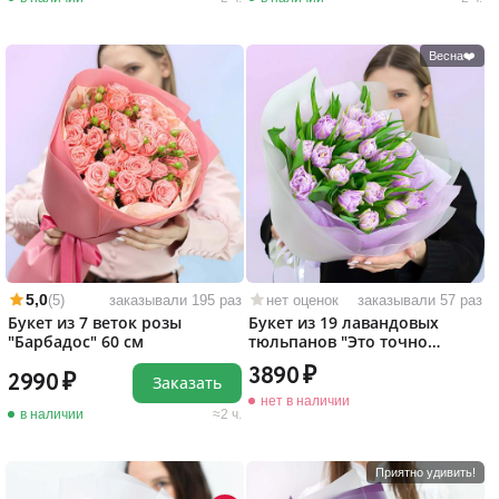
Весна❤️
5,0
(5)
заказывали 195 раз
нет оценок
заказывали 57 раз
Букет из 7 веток розы
Букет из 19 лавандовых
"Барбадос" 60 см
тюльпанов "Это точно
любовь!"
3890
2990
Заказать
нет в наличии
в наличии
2 ч.
Приятно удивить!