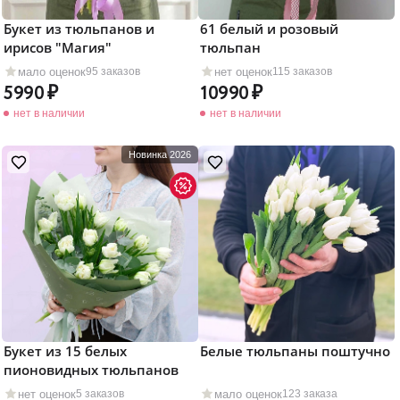
Букет из тюльпанов и
61 белый и розовый
ирисов "Магия"
тюльпан
мало оценок
нет оценок
95 заказов
115 заказов
5990
10990
нет в наличии
нет в наличии
Новинка 2026
Букет из 15 белых
Белые тюльпаны поштучно
пионовидных тюльпанов
нет оценок
мало оценок
5 заказов
123 заказа