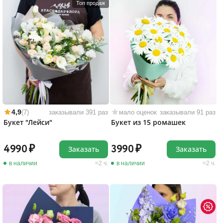
Топ продаж
4,9
(7)
заказывали 391 раз
мало оценок
заказывали 91 раз
Букет "Лейси"
Букет из 15 ромашек
4990
3990
Заказать
Заказать
в наличии
2 ч.
в наличии
2 ч.