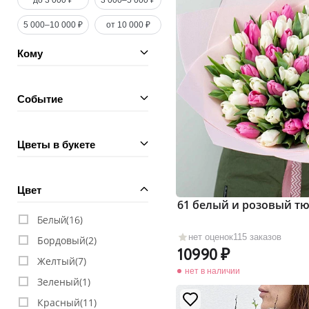
до 3 000 ₽
3 000–5 000 ₽
5 000–10 000 ₽
от 10 000 ₽
Кому
Событие
Цветы в букете
Цвет
61 белый и розовый т
Белый(
16
)
нет оценок
115 заказов
Бордовый(
2
)
10990
Желтый(
7
)
нет в наличии
Зеленый(
1
)
Красный(
11
)