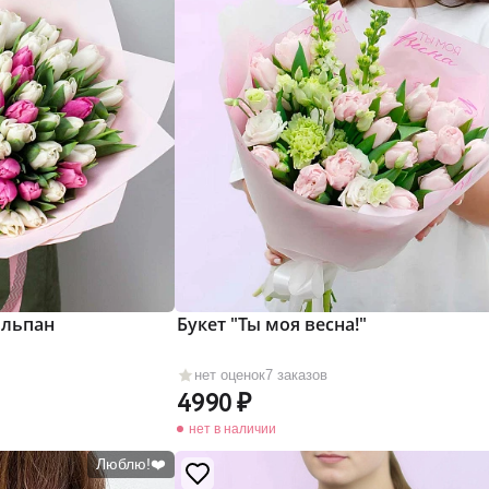
юльпан
Букет "Ты моя весна!"
нет оценок
7 заказов
4990
нет в наличии
Люблю!❤️