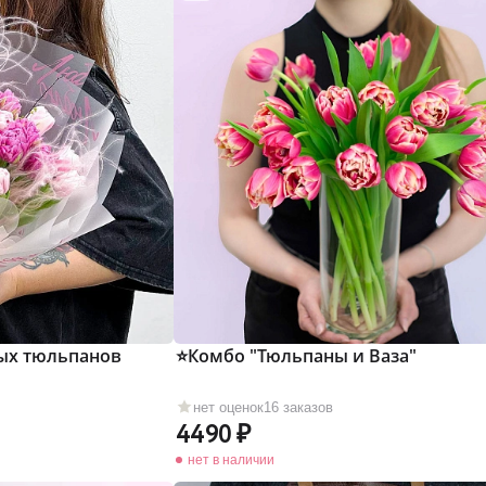
ных тюльпанов
⭐Комбо "Тюльпаны и Ваза"
нет оценок
16 заказов
4490
нет в наличии