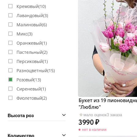
Кремовый(
10
)
Лавандовый(
3
)
Малиновый(
6
)
Микс(
3
)
Оранжевый(
1
)
Пастельный(
2
)
Персиковый(
1
)
Разноцветный(
15
)
Розовый(
13
)
Сиреневый(
1
)
Фиолетовый(
2
)
Букет из 19 пионовид
"Люблю"
мало оценок
3 заказа
Высота роз
3990
нет в наличии
Количество