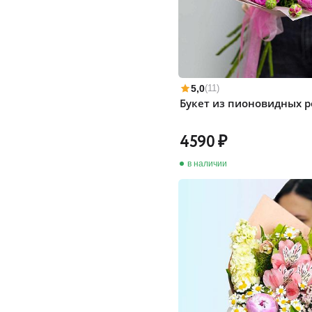
5,0
(11)
Букет из пионовидных р
4590
в наличии