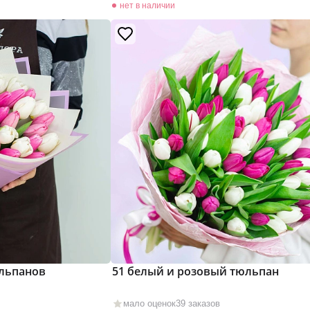
нет в наличии
юльпанов
51 белый и розовый тюльпан
мало оценок
39 заказов