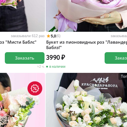
5,0
заказывали 612 раз
(6)
заказыва
оз "Мисти Баблс"
Букет из пионовидных роз "Лаванде
Баблз!"
3990
Заказать
Заказ
2 ч.
в наличии
То