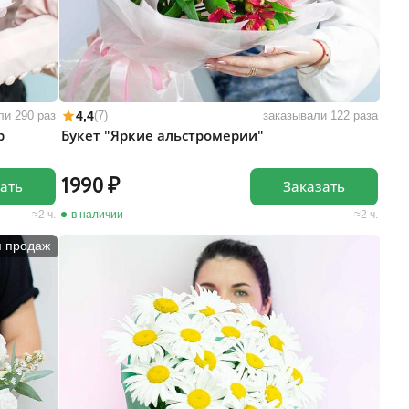
4,4
ли 290 раз
(7)
заказывали 122 раза
р
Букет "Яркие альстромерии"
1990
ать
Заказать
2 ч.
в наличии
2 ч.
п продаж