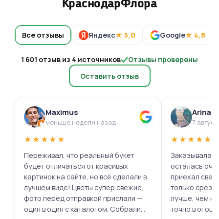
КраснодарФлора
Все отзывы
Яндекс
★ 5,0
Google
★ 4,8
1 601 отзыв из 4 источников
Отзывы проверены
Оставить отзыв
Maximus
Arina 
меньше недели назад
7 август
★
★
★
★
★
★
★
★
★
★
Переживал, что реальный букет
Заказывала ц
будет отличаться от красивых
осталась очень 
картинок на сайте, но всё сделали в
приехал свеж
лучшем виде! Цветы супер свежие,
только срезал
фото перед отправкой прислали —
лучше, чем на
один в один с каталогом. Собрали
точно в огово