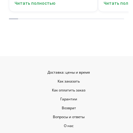
быстро, курьер не подвёл. Мужской
вежливый, ещё
Читать полностью
Читать полн
респект за честность и качество!
пожеланиями
Буду обращаться ещё.
места с таки
приятными. О
заказывать е
советовать.
Доставка: цены и время
Как заказать
Как оплатить заказ
Гарантии
Возврат
Вопросы и ответы
О нас