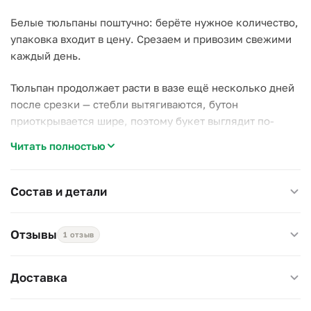
Белые тюльпаны поштучно: берёте нужное количество,
упаковка входит в цену. Срезаем и привозим свежими
каждый день.
Тюльпан продолжает расти в вазе ещё несколько дней
после срезки — стебли вытягиваются, бутон
приоткрывается шире, поэтому букет выглядит по-
разному день ото дня. Белый тюльпан — из тех
Читать полностью
немногих цветов, что уместно дарить и на 8 Марта, и
без повода.
Состав и детали
Держите в прохладной воде, меняя её ежедневно:
тюльпаны стоят 5–7 дней.
Отзывы
1 отзыв
Доставка