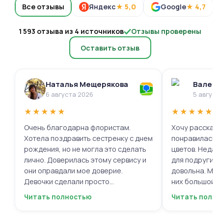
Все отзывы
Яндекс
★ 5,0
Google
★ 4,7
1 593 отзыва из 4 источников
Отзывы проверены
Оставить отзыв
Наталья Мещерякова
Валери
6 августа 2026
5 авгус
★
★
★
★
★
★
★
★
★
★
Очень благодарна флористам.
Хочу рассказа
Хотела поздравить сестренку с днем
понравилась 
рождения, но не могла это сделать
цветов. Недав
лично. Доверилась этому сервису и
для подруги, 
они оправдали мое доверие.
довольна. Мне
Девочки сделали просто
них большой в
фантастическую цветочную
композиций, 
Читать полностью
Читать полн
композицию, очень нежную и
по своему вку
гармоничную, прислали мне фото
отметить, что