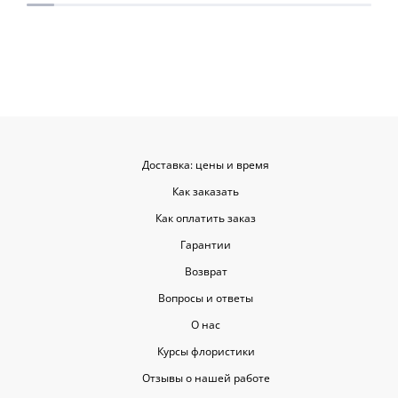
для согласования. Все заботливо
быстрой. Цвет
упаковали и доставили. Очень
срок, что гов
довольна результатом😍
организации р
букеты были у
цветы приеха
красивыми
Доставка: цены и время
Как заказать
Как оплатить заказ
Гарантии
Возврат
Вопросы и ответы
О нас
Курсы флористики
Отзывы о нашей работе