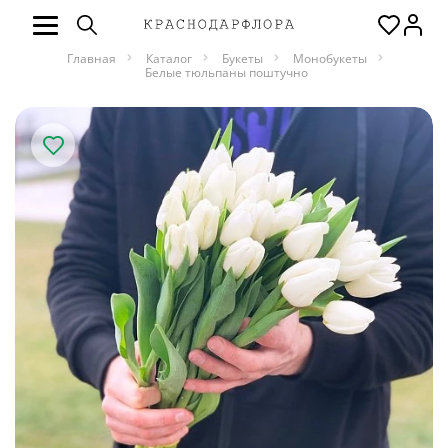
Главная
Каталог
Букеты
Монобукеты
Белые тюльпаны поштучно