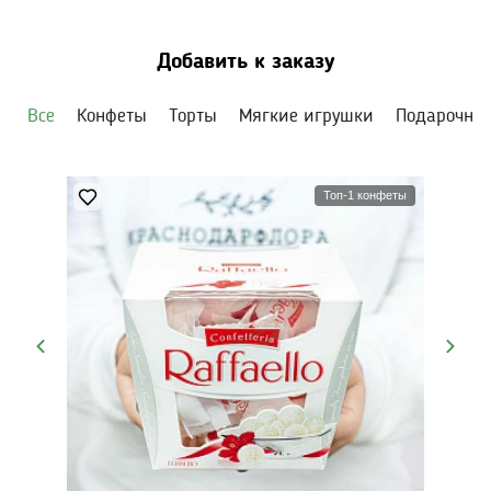
Добавить к заказу
Все
Конфеты
Торты
Мягкие игрушки
Подарочны
Топ-1 конфеты