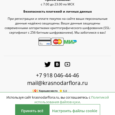
с 7.00 до 23.00 по МСК
Безопасность платежей и личных данных
При регистрации и оплате покупок на сайте ваши персональные
данные надёжно защищены. Ваши данные защищены
современными алгоритмами криптографического шифрования (SSL-
сертификат c 256 битным шифрованием). Мы заботимся о вас!
+7 918 046-44-46
mail@krasnodarflora.ru
Используя сайт krasnodarflora.ru, вы соглашаетесь с
Политикой
использования файлов куки
.
1990
2026 © КраснодарФлора - Доставка цветов Краснодар
руб.
Принять всё
Настроить файлы cookie
Нет в наличии
Кешбэк: +60 руб.