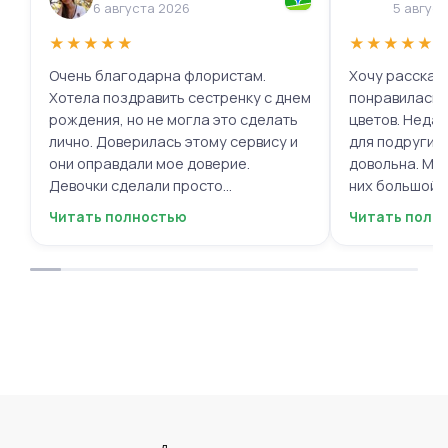
6 августа 2026
5 авгус
★
★
★
★
★
★
★
★
★
★
Очень благодарна флористам.
Хочу рассказа
Хотела поздравить сестренку с днем
понравилась 
рождения, но не могла это сделать
цветов. Недав
лично. Доверилась этому сервису и
для подруги, 
они оправдали мое доверие.
довольна. Мне
Девочки сделали просто
них большой в
фантастическую цветочную
композиций, 
Читать полностью
Читать полн
композицию, очень нежную и
по своему вку
гармоничную, прислали мне фото
отметить, что
для согласования. Все заботливо
быстрой. Цвет
упаковали и доставили. Очень
срок, что гов
довольна результатом😍
организации р
букеты были у
цветы приеха
красивыми