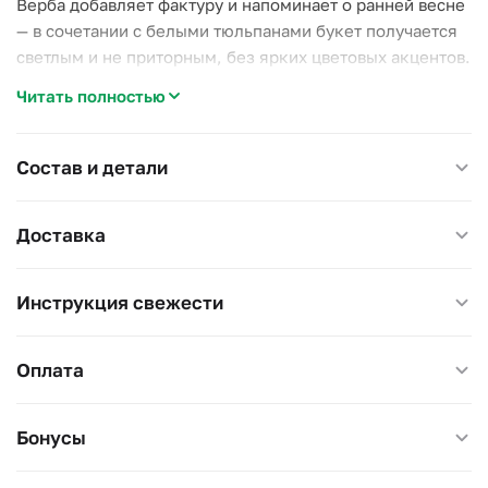
Верба добавляет фактуру и напоминает о ранней весне
— в сочетании с белыми тюльпанами букет получается
светлым и не приторным, без ярких цветовых акцентов.
Читать полностью
Тюльпаны продолжают расти в воде после срезки —
держите в прохладе, воду подливайте по мере
испарения. Диаметр 25 см, высота 30–40 см.
Состав и детали
Доставка
Инструкция свежести
Оплата
Бонусы