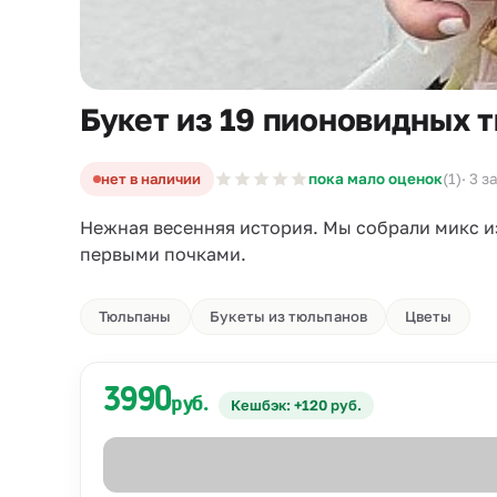
Букет из 19 пионовидных 
нет в наличии
пока мало оценок
(1)
· 3 з
Нежная весенняя история. Мы собрали микс и
первыми почками.
Тюльпаны
Букеты из тюльпанов
Цветы
3990
руб.
Кешбэк: +120 руб.