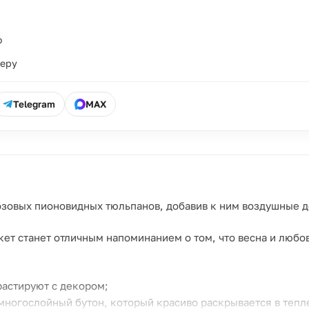
о
ьеру
Telegram
MAX
озовых пионовидных тюльпанов, добавив к ним воздушные д
кет станет отличным напоминанием о том, что весна и любо
растируют с декором;
ногослойный бутон, который красиво раскрывается в тепл