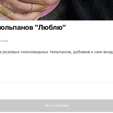
тюльпанов "Люблю"
аказа
з розовых пионовидных тюльпанов, добавив к ним возд
Нет в наличии