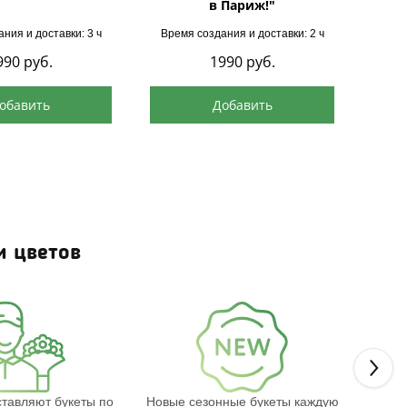
в Париж!"
ния и доставки: 3 ч
Время создания и доставки: 2 ч
Врем
990
руб.
1990
руб.
обавить
Добавить
и цветов
Next
тавляют букеты по
Новые сезонные букеты каждую
СМС 