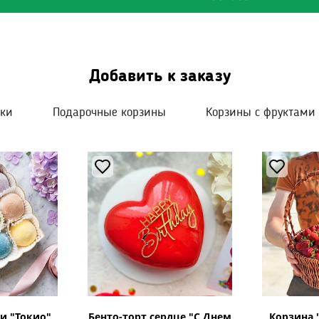
Добавить к заказу
шки
Подарочные корзины
Корзины с фруктами
и "Токио"
Бенто-торт сердце "С Днем
Корзина 