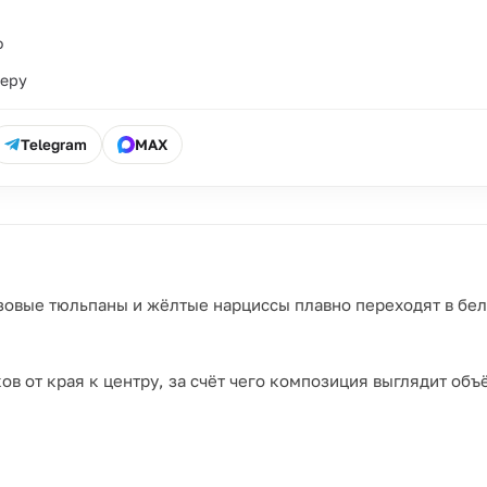
о
ьеру
Telegram
MAX
озовые тюльпаны и жёлтые нарциссы плавно переходят в бел
ов от края к центру, за счёт чего композиция выглядит объ
га — редкий приём даже среди премиальных букетов;