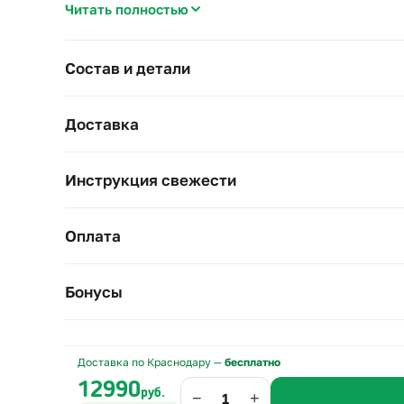
Читать полностью
–
Весенний состав.
Тюльпаны, нарциссы и фрезия 
–
Плетёная корзина.
Не требует вазы, готова к вр
Состав и детали
Подойдёт на 8 Марта, день рождения весной или 
Цветы стоят в губке с водой — подливайте воду ра
Доставка
Инструкция свежести
Оплата
Бонусы
Доставка по Краснодару —
бесплатно
12990
руб.
−
+