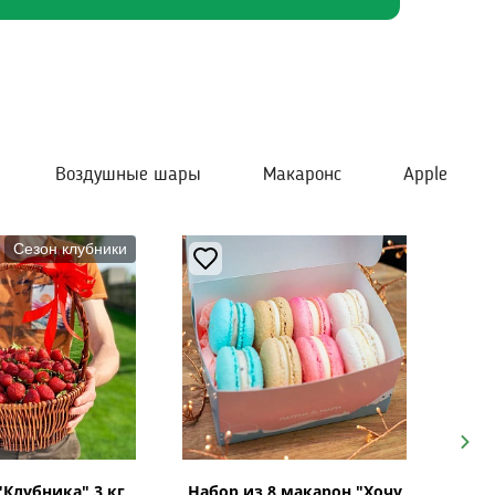
Воздушные шары
Макаронс
Apple
Сезон клубники
Next
"Клубника" 3 кг
Набор из 8 макарон "Хочу