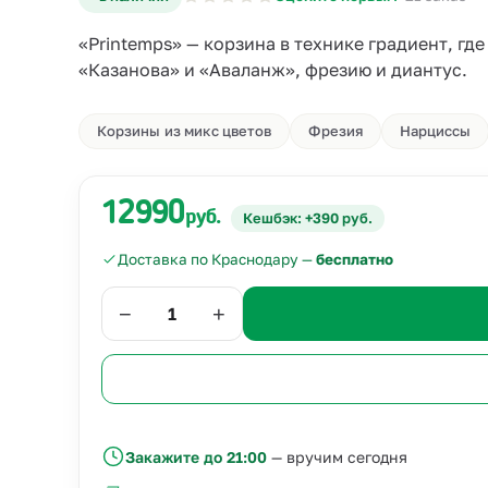
«Printemps» — корзина в технике градиент, г
«Казанова» и «Аваланж», фрезию и диантус.
Корзины из микс цветов
Фрезия
Нарциссы
12990
руб.
Кешбэк: +390 руб.
Доставка по Краснодару —
бесплатно
−
+
Закажите до 21:00
— вручим сегодня