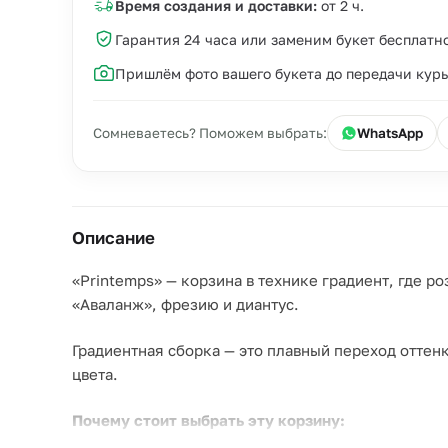
Время создания и доставки:
от 2 ч.
Гарантия 24 часа или заменим букет бесплатн
Пришлём фото вашего букета до передачи кур
Сомневаетесь? Поможем выбрать:
WhatsApp
Описание
«Printemps» — корзина в технике градиент, где р
«Аваланж», фрезию и диантус.
Градиентная сборка — это плавный переход оттенк
цвета.
Почему стоит выбрать эту корзину:
–
Техника градиент.
Цвета перетекают друг в дру