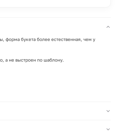
ы, форма букета более естественная, чем у
о, а не выстроен по шаблону.
та 30–40 см.