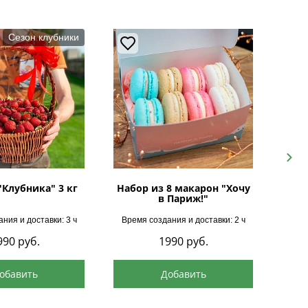
Сезон клубники
Next
"Клубника" 3 кг
Набор из 8 макарон "Хочу
в Париж!"
ния и доставки: 3 ч
Время создания и доставки: 2 ч
Врем
990
руб.
1990
руб.
обавить
Добавить