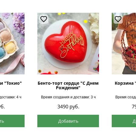
и "Токио"
Бенто-торт сердце "С Днем
Корзина 
Рождения"
оставки: 4 ч
Время создания и доставки: 3 ч
Время созда
б.
3490
руб.
7
ть
Добавить
Д