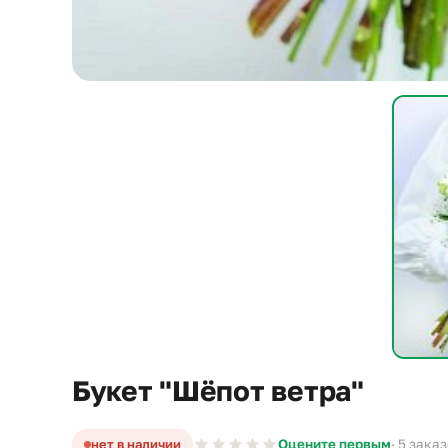
Букет "Шёпот ветра"
нет в наличии
Оцените первым
· 5 зака