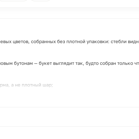
евых цветов, собранных без плотной упаковки: стебли видн
вым бутонам — букет выглядит так, будто собран только чт
рма, а не плотный шар;
гкого, букет не выглядит перегруженным;
роде или в стиле рустик.
и как основной букет, и как дублёр для фотосессии.
те состав с флористом при заказе. Диаметр 23–27 см, высо