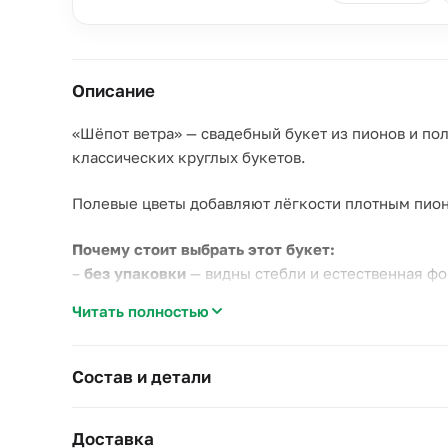
Описание
«Шёпот ветра» — свадебный букет из пионов и пол
классических круглых букетов.
Полевые цветы добавляют лёгкости плотным пионо
Почему стоит выбрать этот букет:
–
без упаковки
— видны стебли и естественная фо
–
пион и полевые цветы
— контраст плотного и лё
Читать полностью
–
натуральный стиль
подходит для свадьбы на при
Для свадебной церемонии на открытом воздухе — 
Состав и детали
Каждый букет можно дополнить деталями — обсуди
Доставка