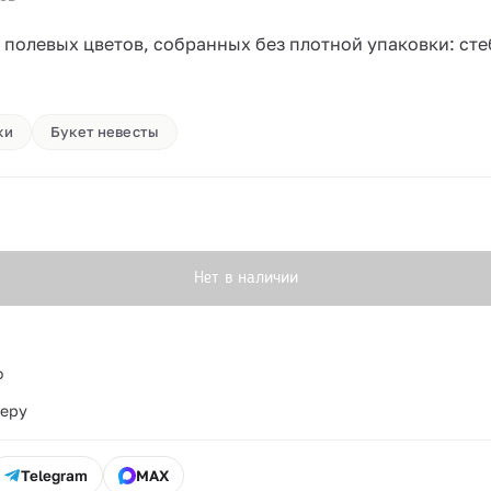
 полевых цветов, собранных без плотной упаковки: сте
ки
Букет невесты
Нет в наличии
о
ьеру
Telegram
MAX