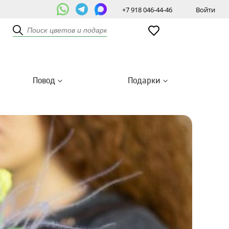
+7 918 046-44-46
Войти
Повод
Подарки