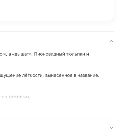
ком, а «дышат». Пионовидный тюльпан и
щущение лёгкости, вынесенное в название.
о не тяжёлым;
я.