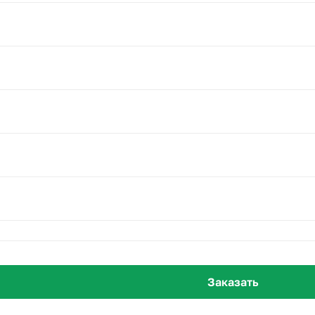
ебли, меняйте воду раз в два дня, уберите от прямого солн
Заказать