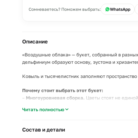
Сомневаетесь? Поможем выбрать:
WhatsApp
Описание
«Воздушные облака» — букет, собранный в разных 
дельфиниум образуют основу, эустома и хризанте
Ковыль и тысячелистник заполняют пространство
Почему стоит выбрать этот букет:
–
Многоуровневая сборка.
Цветы стоят не единой
–
Богатый состав.
Семь видов цветов и зелени да
Читать полностью
–
Дельфиниум как акцент.
Высокие синие соцвети
Подойдёт на день рождения, в качестве весеннего
Состав и детали