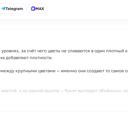
Telegram
MAX
уровнях, за счёт чего цветы не сливаются в один плотный 
ма добавляют плотности.
 между крупными цветами — именно они создают то самое о
 массой, а на разной высоте — букет выглядит объёмным, н
ют разнообразную текстуру;
я хорошо держат форму и не осыпаются в первые дни.
 подарка или просто как повод удивить без особого событи