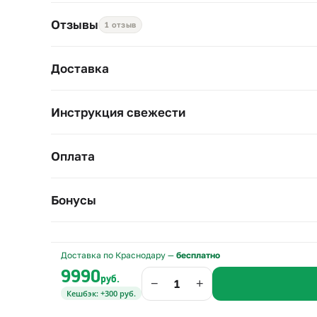
Диаметр 30–35 см, высота 40–50 см. Подрежьте ст
Отзывы
1 отзыв
Доставка
Инструкция свежести
Оплата
Бонусы
Доставка по Краснодару —
бесплатно
9990
руб.
−
+
Кешбэк: +300 руб.