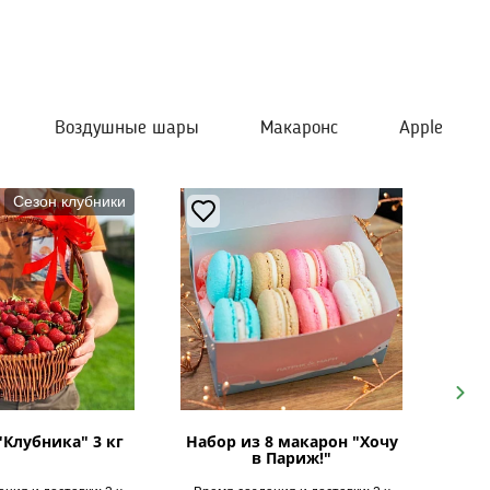
Воздушные шары
Макаронс
Apple
Сезон клубники
Next
"Клубника" 3 кг
Набор из 8 макарон "Хочу
в Париж!"