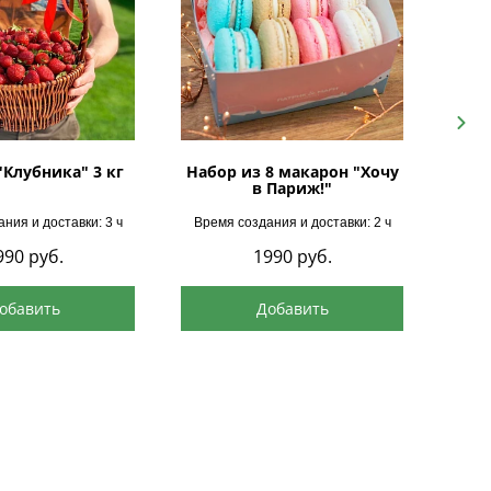
Next
"Клубника" 3 кг
Набор из 8 макарон "Хочу
в Париж!"
ния и доставки: 3 ч
Время создания и доставки: 2 ч
Врем
990
руб.
1990
руб.
обавить
Добавить