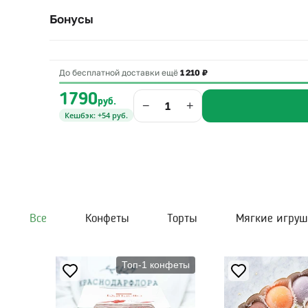
Бонусы
До бесплатной доставки ещё
1 210 ₽
1790
руб.
−
+
Кешбэк: +54 руб.
Все
Конфеты
Торты
Мягкие игру
Топ-1 конфеты