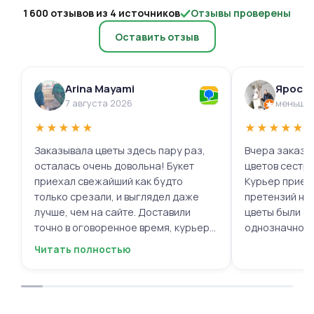
1 600 отзывов из 4 источников
Отзывы проверены
Оставить отзыв
Arina Mayami
Яросл
7 августа 2026
меньше 
★
★
★
★
★
★
★
★
★
★
Заказывала цветы здесь пару раз,
Вчера заказыв
осталась очень довольна! Букет
цветов сестре
приехал свежайший как будто
Курьер приех
только срезали, и выглядел даже
претензий нет.
лучше, чем на сайте. Доставили
цветы были с
точно в оговоренное время, курьер
однозначно.
вежливый, ещё и открытку с тёплыми
Читать полностью
пожеланиями приложили, люблю
места с такими забавными мелочами
приятными. Однозначно буду
заказывать ещё, могу всем