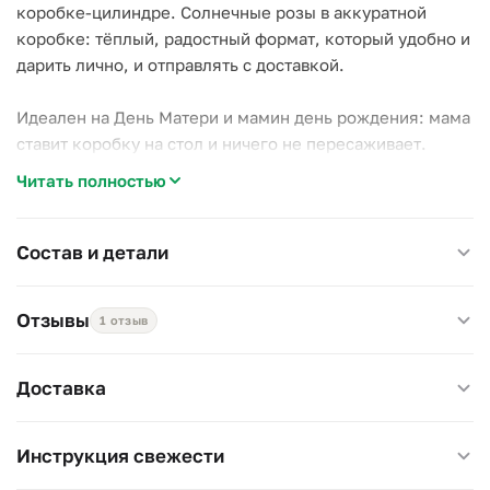
коробке-цилиндре. Солнечные розы в аккуратной
коробке: тёплый, радостный формат, который удобно и
дарить лично, и отправлять с доставкой.
Идеален на День Матери и мамин день рождения: мама
ставит коробку на стол и ничего не пересаживает.
Читать полностью
Подливайте воду в губку раз в день-два.
Высота композиции 25 см.
Состав и детали
Отзывы
1 отзыв
Доставка
Инструкция свежести