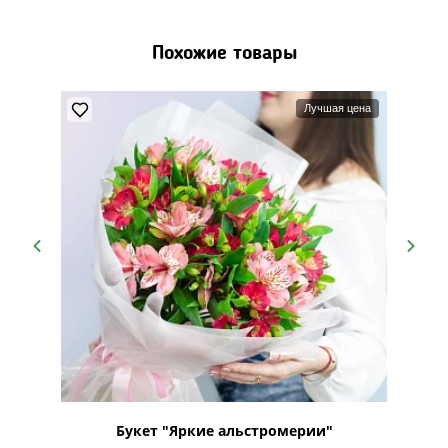
Похожие товары
 эффект
Лучшая цена
тем
Букет "Яркие альстромерии"