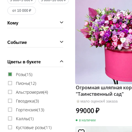
3 000–5 000 ₽
5 000–10 000 ₽
от 10 000 ₽
Кому
Событие
Цветы в букете
Розы(
15
)
Пионы(
12
)
Огромная шляпная кор
Альстромерия(
4
)
"Таинственный сад"
Гвоздика(
3
)
мало оценок
4 заказа
99000
Гортензия(
13
)
Каллы(
1
)
в наличии
Кустовые розы(
11
)