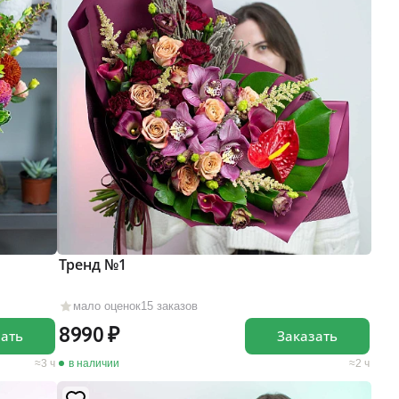
Тренд №1
мало оценок
15 заказов
8990
зать
Заказать
3 ч
в наличии
2 ч