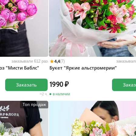
4,4
заказывали 612 раз
(7)
заказывал
оз "Мисти Баблс"
Букет "Яркие альстромерии"
1990
Заказать
Заказ
2 ч.
в наличии
Топ продаж