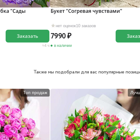
бка "Сады
Букет "Согревая чувствами"
нет оценок
10 заказов
7990
Заказать
Зака
4 ч
в наличии
Также мы подобрали для вас популярные позици
Топ продаж
Луч