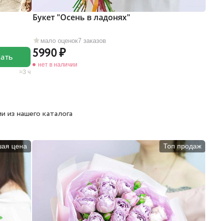
Букет "Осень в ладонях"
мало оценок
7 заказов
5990
зать
нет в наличии
3 ч
и из нашего каталога
шая цена
Топ продаж