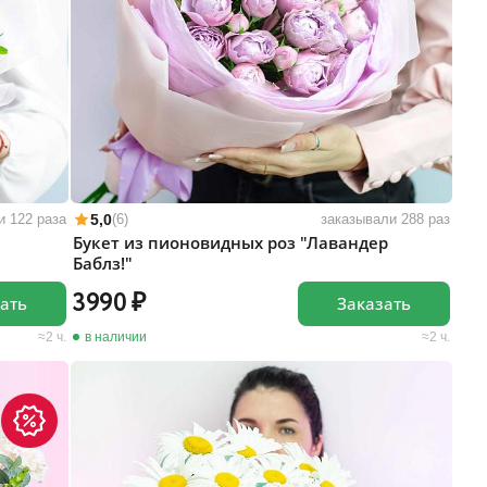
5,0
и 122 раза
(6)
заказывали 288 раз
Букет из пионовидных роз "Лавандер
Баблз!"
3990
ать
Заказать
2 ч.
в наличии
2 ч.