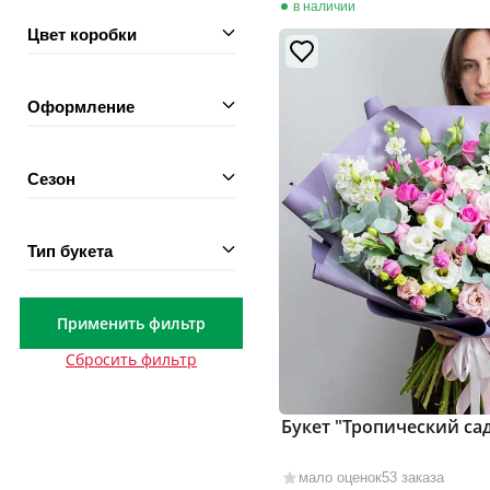
в наличии
Цвет коробки
Оформление
Сезон
Тип букета
Применить фильтр
Сбросить фильтр
Букет "Тропический са
мало оценок
53 заказа