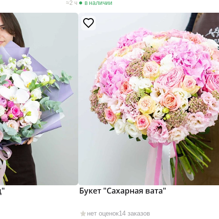
2 ч
в наличии
д"
Букет "Сахарная вата"
нет оценок
14 заказов