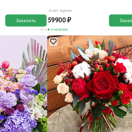
нет оценок
59900
Заказать
Зака
2 ч
в наличии