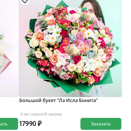
Большой букет "Ла Исла Бонита"
нет оценок
19 заказов
17990
зать
Заказать