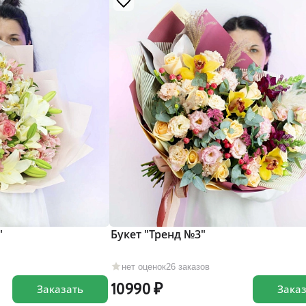
"
Букет "Тренд №3"
нет оценок
26 заказов
10990
Заказать
Зака