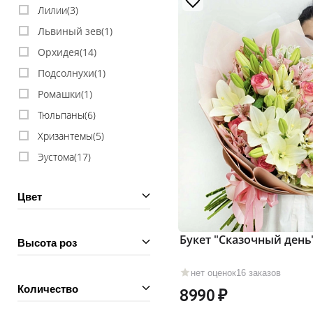
Лилии(
3
)
Львиный зев(
1
)
Орхидея(
14
)
Подсолнухи(
1
)
Ромашки(
1
)
Тюльпаны(
6
)
Хризантемы(
5
)
Эустома(
17
)
Цвет
Букет "Сказочный день
Высота роз
нет оценок
16 заказов
Количество
8990