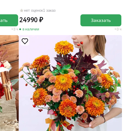
нет оценок
1 заказ
24990
зать
Заказать
3 ч
в наличии
3 ч