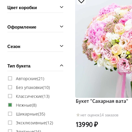
Цвет коробки
Оформление
Сезон
Тип букета
Авторские(
21
)
Без упаковки(
10
)
Классические(
13
)
Букет "Сахарная вата"
Нежные(
8
)
Шикарные(
35
)
нет оценок
14 заказов
Эксклюзивные(
12
)
13990
Элитные(
16
)