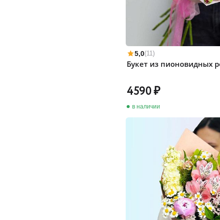
5,0
(11)
Букет из пионовидных р
4590
в наличии