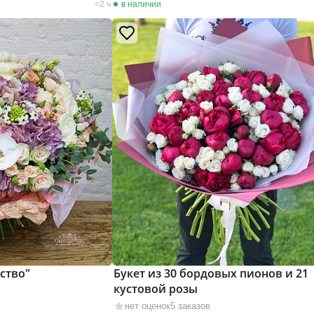
2 ч
в наличии
ство"
Букет из 30 бордовых пионов и 21
кустовой розы
нет оценок
5 заказов