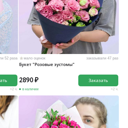
ли 52 раза
мало оценок
заказывали 47 раз
Букет "Розовые эустомы"
2890
ать
Заказать
2 ч.
в наличии
2 ч.