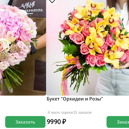
Букет "Орхидеи и Розы"
мало оценок
15 заказов
9990
Заказать
Зака