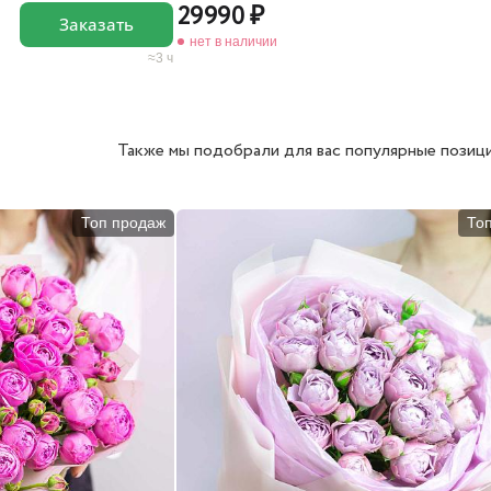
29990
Заказать
нет в наличии
3 ч
Также мы подобрали для вас популярные позици
Топ продаж
То