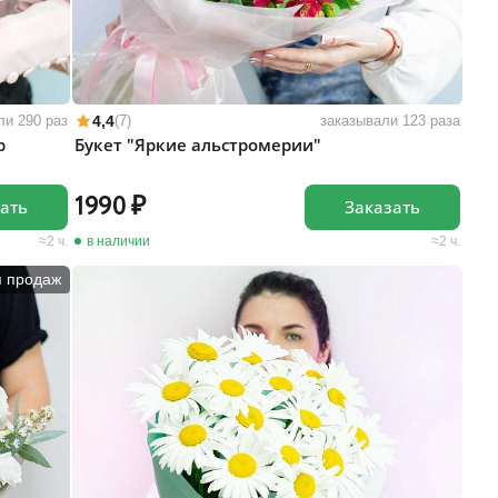
4,4
ли 290 раз
(7)
заказывали 123 раза
р
Букет "Яркие альстромерии"
1990
ать
Заказать
2 ч.
в наличии
2 ч.
п продаж