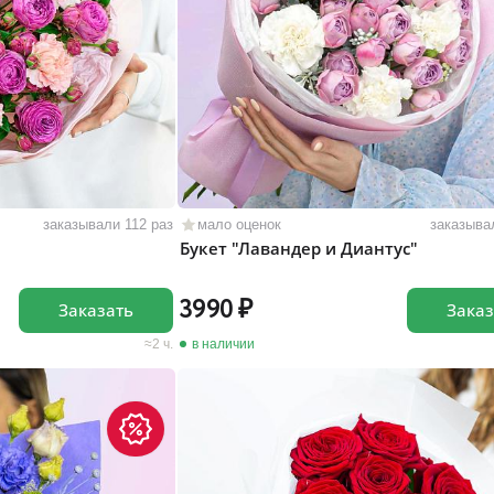
заказывали 112 раз
мало оценок
заказыва
"
Букет "Лавандер и Диантус"
3990
Заказать
Заказ
2 ч.
в наличии