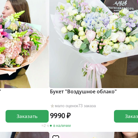
"
Букет "Воздушное облако"
мало оценок
73 заказа
9990
Заказать
Зака
2 ч
в наличии