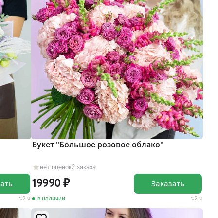
Букет "Большое розовое облако"
нет оценок
2 заказа
19990
зать
Заказать
2 ч
в наличии
2 ч