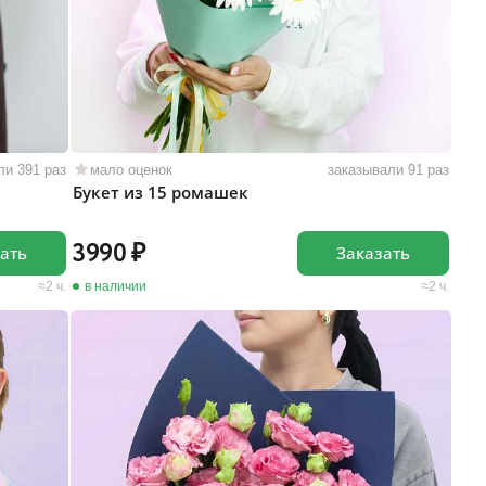
ли 391 раз
мало оценок
заказывали 91 раз
Букет из 15 ромашек
3990
ать
Заказать
2 ч.
в наличии
2 ч.