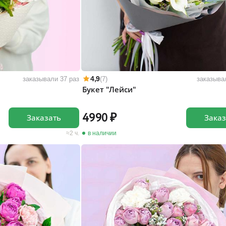
4,9
заказывали 37 раз
(7)
заказыва
Букет "Лейси"
4990
Заказать
Заказ
2 ч.
в наличии