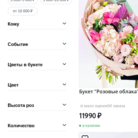
3 000–5 000 ₽
5 000–10 000 ₽
от 10 000 ₽
Кому
Событие
Цветы в букете
Цвет
Букет "Розовые облака
Высота роз
мало оценок
64 заказа
11990
Количество
в наличии