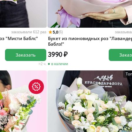
5,0
заказывали 612 раз
(6)
заказыва
оз "Мисти Баблс"
Букет из пионовидных роз "Лаванде
Баблз!"
3990
Заказать
Заказ
2 ч.
в наличии
То