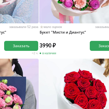
заказывали 52 раза
мало оценок
заказыва
тус"
Букет "Мисти и Диантус"
3990
Заказать
Заказ
2 ч.
в наличии