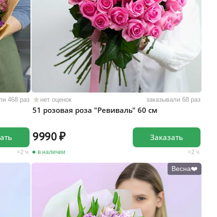
ли 468 раз
нет оценок
заказывали 68 раз
51 розовая роза "Ревиваль" 60 см
9990
ать
Заказать
2 ч.
в наличии
2 ч.
Весна❤️