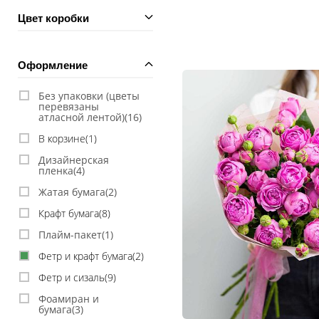
Цвет коробки
Оформление
Без упаковки (цветы
перевязаны
атласной лентой)(
16
)
В корзине(
1
)
Дизайнерская
пленка(
4
)
Жатая бумага(
2
)
Крафт бумага(
8
)
Плайм-пакет(
1
)
Фетр и крафт бумага(
2
)
Фетр и сизаль(
9
)
Фоамиран и
бумага(
3
)