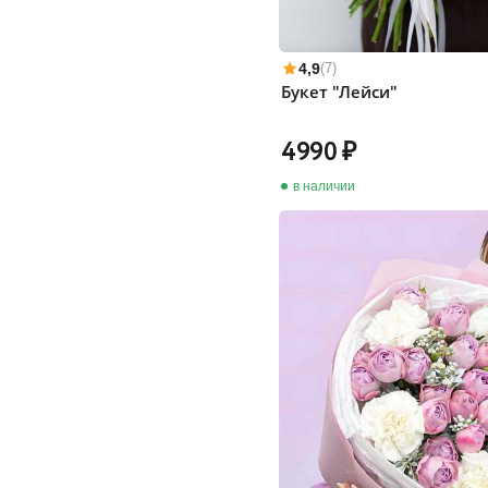
4,9
(7)
Букет "Лейси"
4990
в наличии