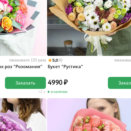
5,0
заказывали 133 раза
(9)
заказыва
ых роз "Розомания"
Букет "Рустика"
4990
Заказать
Заказ
2 ч.
в наличии