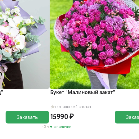
д"
Букет "Малиновый закат"
нет оценок
4 заказа
15990
Заказать
Зака
3 ч
в наличии