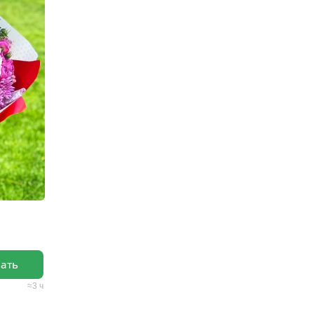
зать
3 ч