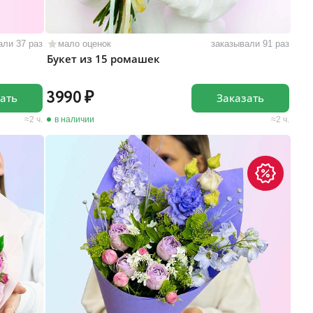
али 37 раз
мало оценок
заказывали 91 раз
Букет из 15 ромашек
3990
ать
Заказать
2 ч.
в наличии
2 ч.