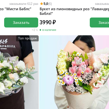
5,0
заказывали 612 раз
(6)
заказыва
оз "Мисти Баблс"
Букет из пионовидных роз "Лаванде
Баблз!"
3990
Заказать
Заказ
2 ч.
в наличии
Топ продаж