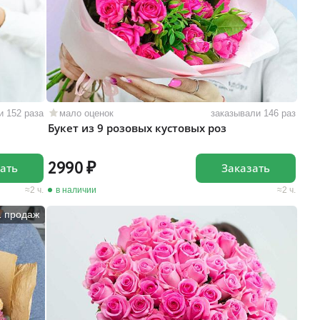
и 152 раза
мало оценок
заказывали 146 раз
Букет из 9 розовых кустовых роз
2990
ать
Заказать
2 ч.
в наличии
2 ч.
1 продаж