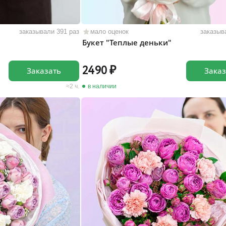
заказывали 391 раз
мало оценок
заказыв
Букет "Теплые деньки"
2490
Заказать
Заказ
2 ч.
в наличии