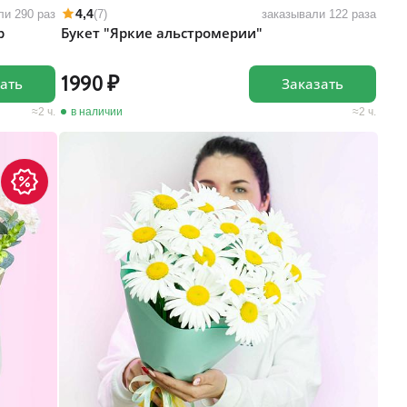
4,4
ли 290 раз
(7)
заказывали 122 раза
р
Букет "Яркие альстромерии"
1990
ать
Заказать
2 ч.
в наличии
2 ч.