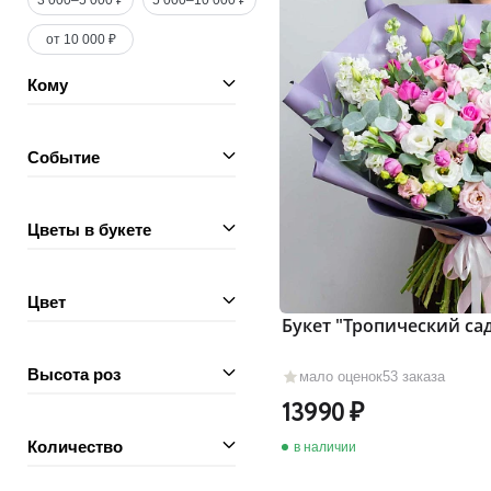
3 000–5 000 ₽
5 000–10 000 ₽
от 10 000 ₽
Кому
Событие
Цветы в букете
Цвет
Букет "Тропический са
Высота роз
мало оценок
53 заказа
13990
Количество
в наличии