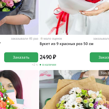
заказывали 46 раз
мало оценок
заказывал
"
Букет из 9 красных роз 50 см
2490
Заказать
Заказ
2 ч.
в наличии
Топ-