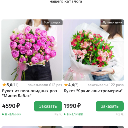
нашего каталога
Топ продаж
Лучшая цена
5,0
4,4
(11)
заказывали 612 раз
(7)
заказывали 122 раза
Букет из пионовидных роз
Букет "Яркие альстромерии"
"Мисти Баблс"
4590
1990
Заказать
Заказать
в наличии
2 ч.
в наличии
2 ч.