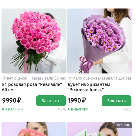
нет оценок
заказывали 68 раз
мало оценок
заказывали 114 раз
51 розовая роза "Ревиваль"
Букет из хризантем
60 см
"Розовый блеск"
9990
1990
Заказать
Заказать
в наличии
2 ч.
в наличии
2 ч.
Весна❤️