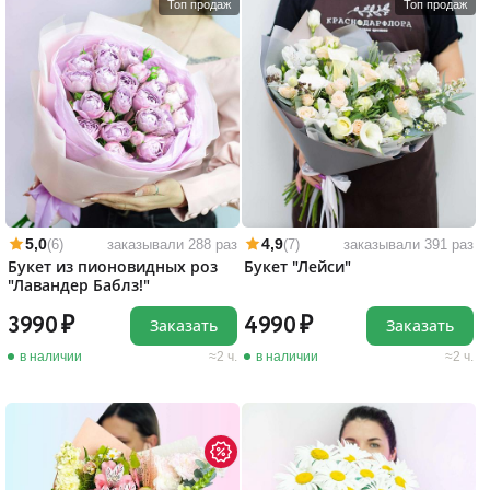
Топ продаж
Топ продаж
5,0
4,9
(6)
заказывали 288 раз
(7)
заказывали 391 раз
Букет из пионовидных роз
Букет "Лейси"
"Лавандер Баблз!"
3990
4990
Заказать
Заказать
в наличии
2 ч.
в наличии
2 ч.