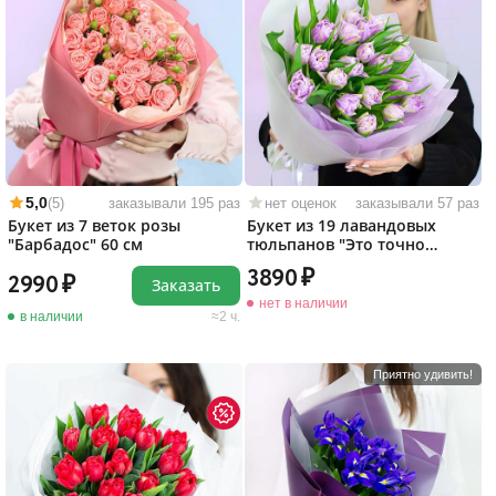
5,0
(5)
заказывали 195 раз
нет оценок
заказывали 57 раз
Букет из 7 веток розы
Букет из 19 лавандовых
"Барбадос" 60 см
тюльпанов "Это точно
любовь!"
3890
2990
Заказать
нет в наличии
в наличии
2 ч.
Приятно удивить!