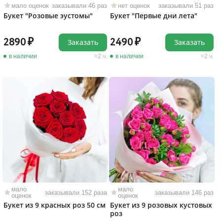
мало оценок
заказывали 46 раз
нет оценок
заказывали 51 раз
Букет "Розовые эустомы"
Букет "Первые дни лета"
2890
2490
Заказать
Заказать
в наличии
2 ч.
в наличии
2 ч.
мало
мало
заказывали 152 раза
заказывали 146 раз
оценок
оценок
Букет из 9 красных роз 50 см
Букет из 9 розовых кустовых
роз