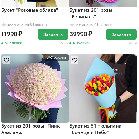
Букет "Розовые облака"
Букет из 201 розы
"Ревиваль"
мало оценок
нет оценок
64 заказа
11 заказов
11990
39990
Заказать
Заказать
в наличии
2 ч
в наличии
2 ч
ВАУ эффект
Букет из 201 розы "Пинк
Букет из 51 тюльпана
Аваланж"
"Солнце и Небо"