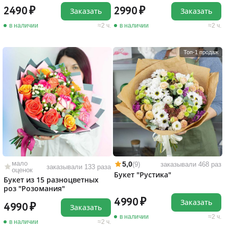
2490
2990
Заказать
Заказать
в наличии
2 ч.
в наличии
2 ч.
Топ-1 продаж
мало
5,0
(9)
заказывали 468 раз
заказывали 133 раза
оценок
Букет "Рустика"
Букет из 15 разноцветных
роз "Розомания"
4990
Заказать
4990
Заказать
в наличии
2 ч.
в наличии
2 ч.