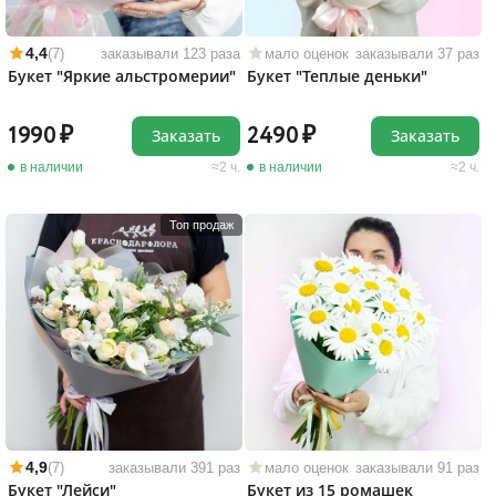
4,4
(7)
заказывали 123 раза
мало оценок
заказывали 37 раз
Букет "Яркие альстромерии"
Букет "Теплые деньки"
1990
2490
Заказать
Заказать
в наличии
2 ч.
в наличии
2 ч.
Топ продаж
4,9
(7)
заказывали 391 раз
мало оценок
заказывали 91 раз
Букет "Лейси"
Букет из 15 ромашек