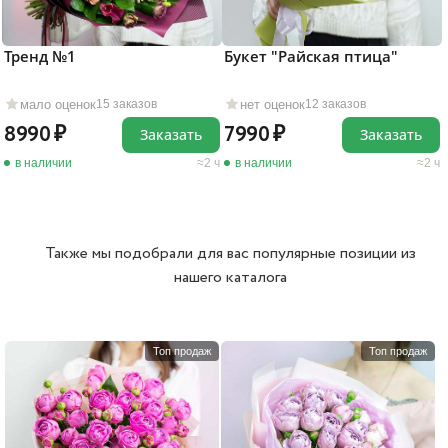
Тренд №1
Букет "Райская птица"
мало оценок
нет оценок
15 заказов
12 заказов
8990
7990
Заказать
Заказать
в наличии
2 ч
в наличии
2 ч
Также мы подобрали для вас популярные позиции из
нашего каталога
Топ продаж
Топ продаж