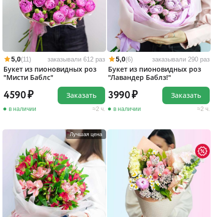
5,0
5,0
(11)
заказывали 612 раз
(6)
заказывали 290 раз
Букет из пионовидных роз
Букет из пионовидных роз
"Мисти Баблс"
"Лавандер Баблз!"
4590
3990
Заказать
Заказать
в наличии
2 ч.
в наличии
2 ч.
Лучшая цена