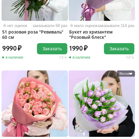
нет оценок
заказывали 68 раз
мало оценок
заказывали 114 раз
51 розовая роза "Ревиваль"
Букет из хризантем
60 см
"Розовый блеск"
9990
1990
Заказать
Заказать
в наличии
2 ч.
в наличии
2 ч.
Весна❤️