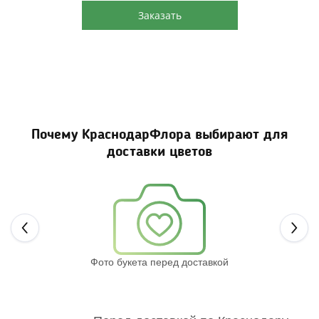
Заказать
Почему КраснодарФлора выбирают для
доставки цветов
Next
Фото букета перед доставкой
Св