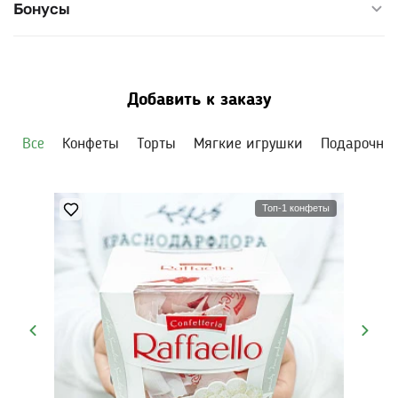
Бонусы
Добавить к заказу
Все
Конфеты
Торты
Мягкие игрушки
Подарочны
Топ-1 конфеты