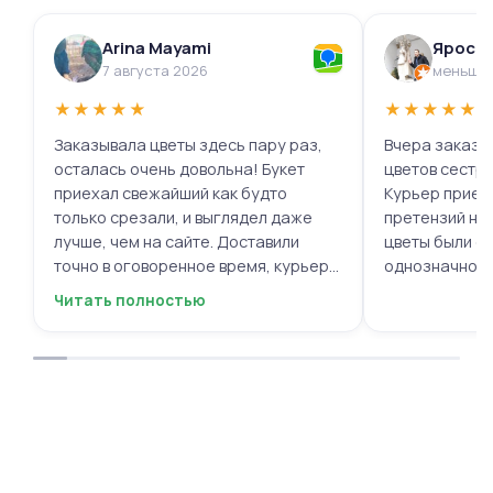
Arina Mayami
Яросл
7 августа 2026
меньше 
★
★
★
★
★
★
★
★
★
★
Заказывала цветы здесь пару раз,
Вчера заказыв
осталась очень довольна! Букет
цветов сестре
приехал свежайший как будто
Курьер приех
только срезали, и выглядел даже
претензий нет.
лучше, чем на сайте. Доставили
цветы были с
точно в оговоренное время, курьер
однозначно.
вежливый, ещё и открытку с тёплыми
Читать полностью
пожеланиями приложили, люблю
места с такими забавными мелочами
приятными. Однозначно буду
заказывать ещё, могу всем
советовать.