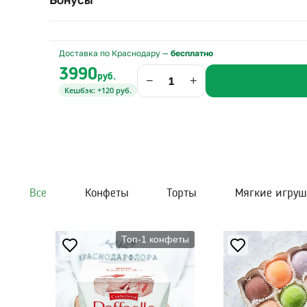
Доставка по Краснодару —
бесплатно
3990
руб.
−
+
Кешбэк: +120 руб.
Все
Конфеты
Торты
Мягкие игру
Топ-1 конфеты