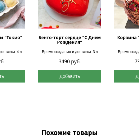
и "Токио"
Бенто-торт сердце "С Днем
Корзина 
Рождения"
оставки: 4 ч
Время создания и доставки: 3 ч
Время созда
б.
3490
руб.
7
ть
Добавить
Д
Похожие товары