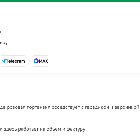
о
ьеру
Telegram
MAX
где розовая гортензия соседствует с гвоздикой и веронико
к здесь работает на объём и фактуру.