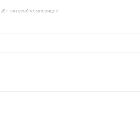
аёт тон всей композиции;
 не дают букету выглядеть плоским;
ть в любой подарок.
е или просто повод сказать «привет».
бли, меняйте воду раз в два дня и уберите от прямого солн