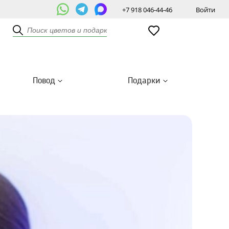
+7 918 046-44-46
Войти
Повод
Подарки