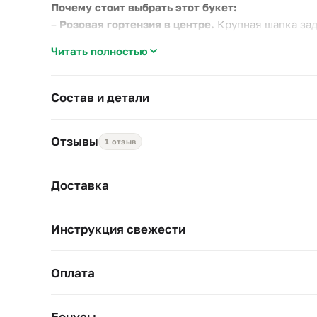
Почему стоит выбрать этот букет:
–
Розовая гортензия в центре.
Крупная шапка зад
–
Вероника для формы.
Три вертикальные веточки
Читать полностью
–
Удобный размер.
Компактный букет легко вписа
Подойдёт как небольшой подарок подруге, коллег
Состав и детали
Диаметр около 25 см, высота 45 см. Подрежьте сте
Отзывы
1 отзыв
Доставка
Инструкция свежести
Оплата
Бонусы