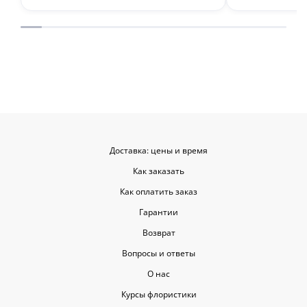
гармоничную, прислали мне фото
отметить, что
для согласования. Все заботливо
быстрой. Цвет
упаковали и доставили. Очень
срок, что гов
довольна результатом😍
организации р
букеты были у
цветы приеха
красивыми
Доставка: цены и время
Как заказать
Как оплатить заказ
Гарантии
Возврат
Вопросы и ответы
О нас
Курсы флористики