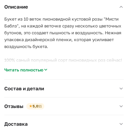
Описание
Букет из 10 веток пионовидной кустовой розы "Мисти
Баблз", на каждой веточке сразу несколько цветочных
бутонов, это создает пышность и воздушность. Нежная
упаковка дизайнерской пленки, которая усиливает
воздушность букета.
100% самый популярный сорт пионовидных роз сейчас!
Читать полностью
Примерный диаметр букета: 30-35 см
Примерная высота букета: 50-60 см
Состав и детали
Отзывы
★
5,0
11
Доставка