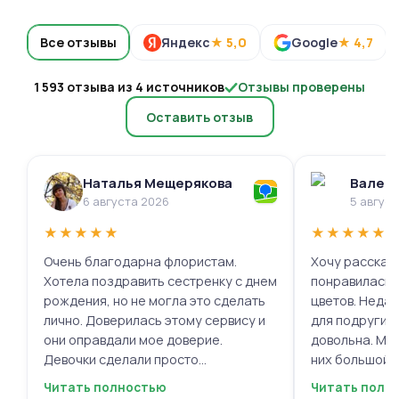
Все отзывы
Яндекс
★ 5,0
Google
★ 4,7
1 593 отзыва из 4 источников
Отзывы проверены
Оставить отзыв
Наталья Мещерякова
Валери
6 августа 2026
5 авгус
★
★
★
★
★
★
★
★
★
★
Очень благодарна флористам.
Хочу рассказа
Хотела поздравить сестренку с днем
понравилась 
рождения, но не могла это сделать
цветов. Недав
лично. Доверилась этому сервису и
для подруги, 
они оправдали мое доверие.
довольна. Мне
Девочки сделали просто
них большой в
фантастическую цветочную
композиций, 
Читать полностью
Читать полн
композицию, очень нежную и
по своему вку