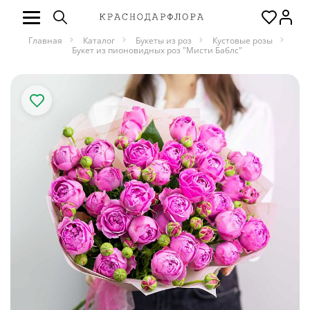
Главная
Каталог
Букеты из роз
Кустовые розы
Букет из пионовидных роз "Мисти Баблс"