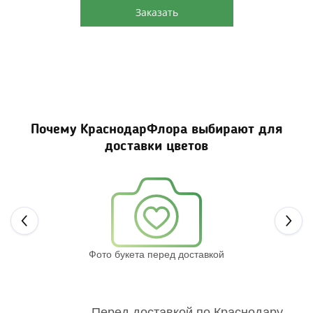
Заказать
Почему КраснодарФлора выбирают для
доставки цветов
Next
Фото букета перед доставкой
Св
Перед доставкой по Краснодару