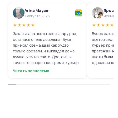
Arina Mayami
Яросл
7 августа 2026
меньше 
★
★
★
★
★
★
★
★
★
★
Заказывала цветы здесь пару раз,
Вчера заказыв
осталась очень довольна! Букет
цветов сестре
приехал свежайший как будто
Курьер приех
только срезали, и выглядел даже
претензий нет.
лучше, чем на сайте. Доставили
цветы были с
точно в оговоренное время, курьер
однозначно.
вежливый, ещё и открытку с тёплыми
Читать полностью
пожеланиями приложили, люблю
места с такими забавными мелочами
приятными. Однозначно буду
заказывать ещё, могу всем
советовать.