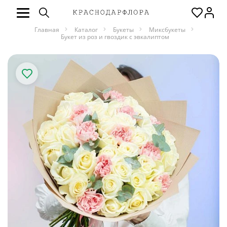
Главная
Каталог
Букеты
Миксбукеты
Букет из роз и гвоздик с эвкалиптом