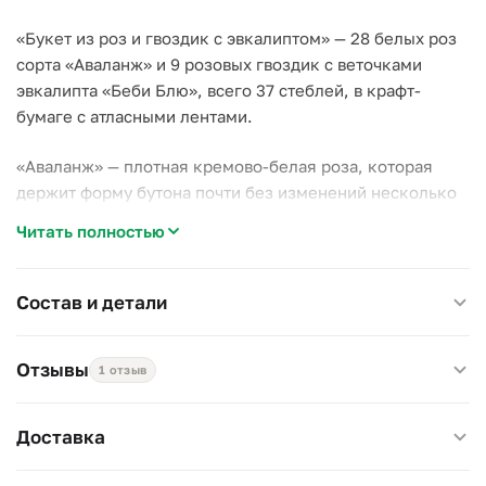
«Букет из роз и гвоздик с эвкалиптом» — 28 белых роз
сорта «Аваланж» и 9 розовых гвоздик с веточками
эвкалипта «Беби Блю», всего 37 стеблей, в крафт-
бумаге с атласными лентами.
«Аваланж» — плотная кремово-белая роза, которая
держит форму бутона почти без изменений несколько
дней. Гвоздика добавляет розовые акценты, эвкалипт —
Читать полностью
сизую зелень и лёгкий аромат.
Почему стоит выбрать этот букет:
Состав и детали
–
«Аваланж»
— один из самых устойчивых сортов розы,
держит форму до полутора недель;
Отзывы
1 отзыв
–
Гвоздика
почти не боится перепадов температуры и
не осыпается при переноске;
–
Эвкалипт «Беби Блю»
сохраняет запах даже
Доставка
подсохшим, можно оставить в букете до конца.