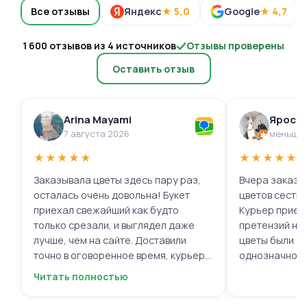
Все отзывы
Яндекс
★ 5,0
Google
★ 4,7
1 600 отзывов из 4 источников
Отзывы проверены
Оставить отзыв
Arina Mayami
Яросл
7 августа 2026
меньше 
★
★
★
★
★
★
★
★
★
★
Заказывала цветы здесь пару раз,
Вчера заказыв
осталась очень довольна! Букет
цветов сестре
приехал свежайший как будто
Курьер приех
только срезали, и выглядел даже
претензий нет.
лучше, чем на сайте. Доставили
цветы были с
точно в оговоренное время, курьер
однозначно.
вежливый, ещё и открытку с тёплыми
Читать полностью
пожеланиями приложили, люблю
места с такими забавными мелочами