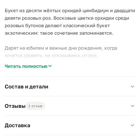
Букет из десяти жёлтых орхидей цимбидиум и двадцати
девяти розовых роз. Восковые цветки орхидеи среди
розовых бутонов делают классический букет
экзотическим: такое сочетание запоминается.
Дарят на юбилеи и важные дни рождения, когда
хочется удивить, не отказываясь от роз.
Читать полностью
Цимбидиум — один из самых стойких цветов, до трёх
недель; розы поддержат неделю. Вода раз в два дня.
Состав и детали
Диаметр 35 см, высота 50–60 см.
Отзывы
1 отзыв
Доставка