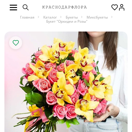
Главная
Каталог
Букеты
Миксбукеты
Букет "Орхидеи и Розы"