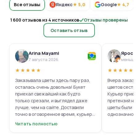
Все отзывы
Яндекс
★ 5,0
Google
★ 4,7
1 600 отзывов из 4 источников
Отзывы проверены
Оставить отзыв
Arina Mayami
Яросл
7 августа 2026
меньше 
★
★
★
★
★
★
★
★
★
★
Заказывала цветы здесь пару раз,
Вчера заказыв
осталась очень довольна! Букет
цветов сестре
приехал свежайший как будто
Курьер приех
только срезали, и выглядел даже
претензий нет.
лучше, чем на сайте. Доставили
цветы были с
точно в оговоренное время, курьер
однозначно.
вежливый, ещё и открытку с тёплыми
Читать полностью
пожеланиями приложили, люблю
места с такими забавными мелочами