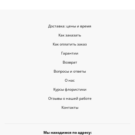
только сюрпризом, но и способом
показать свои чувства. Рекомендую
эту службу всем, кто любит качество
и скорость.
Доставка: цены и время
Как заказать
Как оплатить заказ
Гарантии
Возврат
Вопросы и ответы
О нас
Курсы флористики
Отзывы о нашей работе
Контакты
Мы находимся по адресу: