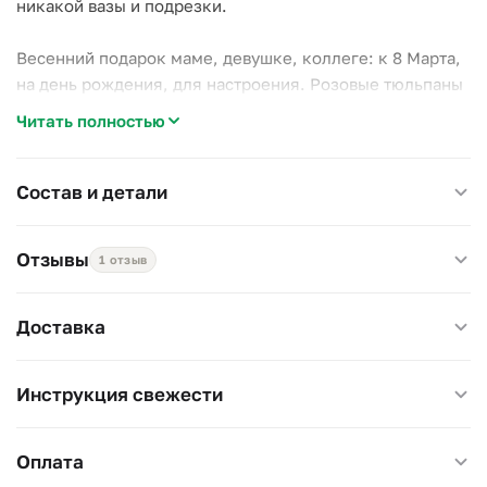
никакой вазы и подрезки.
Весенний подарок маме, девушке, коллеге: к 8 Марта,
на день рождения, для настроения. Розовые тюльпаны
в коробке выглядят наряднее обычной охапки.
Читать полностью
Держите коробку в прохладе и подливайте воду в губку
раз в день: тюльпаны — самые «пьющие» из весенних
Состав и детали
цветов.
Отзывы
1 отзыв
Размер 20×20 см, высота 25 см.
Доставка
Инструкция свежести
Оплата