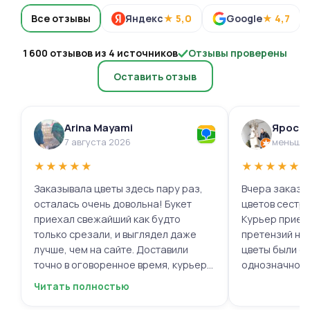
Все отзывы
Яндекс
★ 5,0
Google
★ 4,7
1 600 отзывов из 4 источников
Отзывы проверены
Оставить отзыв
Arina Mayami
Яросл
7 августа 2026
меньше 
★
★
★
★
★
★
★
★
★
★
Заказывала цветы здесь пару раз,
Вчера заказыв
осталась очень довольна! Букет
цветов сестре
приехал свежайший как будто
Курьер приех
только срезали, и выглядел даже
претензий нет.
лучше, чем на сайте. Доставили
цветы были с
точно в оговоренное время, курьер
однозначно.
вежливый, ещё и открытку с тёплыми
Читать полностью
пожеланиями приложили, люблю