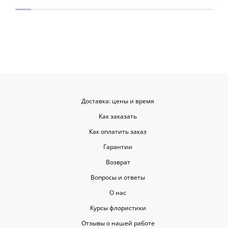
места с такими забавными мелочами
приятными. Однозначно буду
заказывать ещё, могу всем
советовать.
Доставка: цены и время
Как заказать
Как оплатить заказ
Гарантии
Возврат
Вопросы и ответы
О нас
Курсы флористики
Отзывы о нашей работе