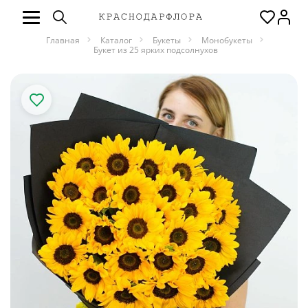
Главная
Каталог
Букеты
Монобукеты
Букет из 25 ярких подсолнухов