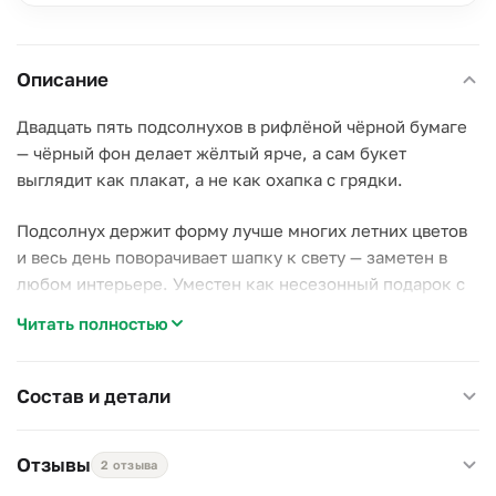
Описание
Двадцать пять подсолнухов в рифлёной чёрной бумаге
— чёрный фон делает жёлтый ярче, а сам букет
выглядит как плакат, а не как охапка с грядки.
Подсолнух держит форму лучше многих летних цветов
и весь день поворачивает шапку к свету — заметен в
любом интерьере. Уместен как несезонный подарок с
юмором и как самостоятельный акцент без повода.
Читать полностью
Воду меняйте каждые 2 дня, стебли обновляйте
срезом. Диаметр 35 см, высота 40–50 см.
Состав и детали
Отзывы
2 отзыва