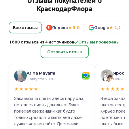
Отзывы покупателей о
КраснодарФлора
Все отзывы
Яндекс
★ 5,0
Google
★ 4,7
1 600 отзывов из 4 источников
Отзывы проверены
Оставить отзыв
Arina Mayami
Яросл
7 августа 2026
меньше 
★
★
★
★
★
★
★
★
★
★
Заказывала цветы здесь пару раз,
Вчера заказыв
осталась очень довольна! Букет
цветов сестре
приехал свежайший как будто
Курьер приех
только срезали, и выглядел даже
претензий нет.
лучше, чем на сайте. Доставили
цветы были с