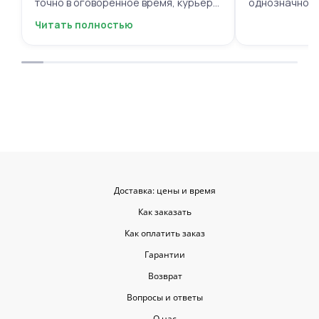
точно в оговоренное время, курьер
однозначно.
вежливый, ещё и открытку с тёплыми
Читать полностью
пожеланиями приложили, люблю
места с такими забавными мелочами
приятными. Однозначно буду
заказывать ещё, могу всем
советовать.
Доставка: цены и время
Как заказать
Как оплатить заказ
Гарантии
Возврат
Вопросы и ответы
О нас