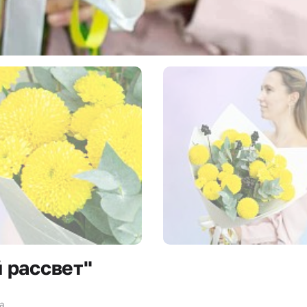
 рассвет"
за