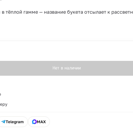
в тёплой гамме — название букета отсылает к рассвет
Нет в наличии
о
ьеру
Telegram
MAX