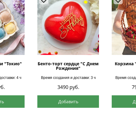
и "Токио"
Бенто-торт сердце "С Днем
Корзина 
Рождения"
оставки: 4 ч
Время создания и доставки: 3 ч
Время созда
б.
3490
руб.
7
ть
Добавить
Д