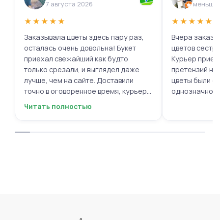
7 августа 2026
меньше 
★
★
★
★
★
★
★
★
★
★
Заказывала цветы здесь пару раз,
Вчера заказыв
осталась очень довольна! Букет
цветов сестре
приехал свежайший как будто
Курьер приех
только срезали, и выглядел даже
претензий нет.
лучше, чем на сайте. Доставили
цветы были с
точно в оговоренное время, курьер
однозначно.
вежливый, ещё и открытку с тёплыми
Читать полностью
пожеланиями приложили, люблю
места с такими забавными мелочами
приятными. Однозначно буду
заказывать ещё, могу всем
советовать.