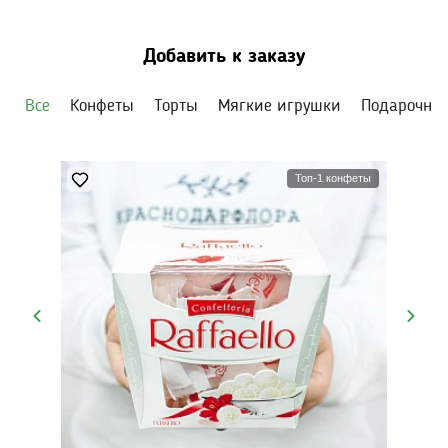
Добавить к заказу
Все
Конфеты
Торты
Мягкие игрушки
Подарочны
Топ-1 конфеты