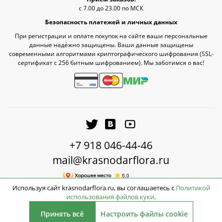
с 7.00 до 23.00 по МСК
Безопасность платежей и личных данных
При регистрации и оплате покупок на сайте ваши персональные
данные надёжно защищены. Ваши данные защищены
современными алгоритмами криптографического шифрования (SSL-
сертификат c 256 битным шифрованием). Мы заботимся о вас!
+7 918 046-44-46
mail@krasnodarflora.ru
Используя сайт krasnodarflora.ru, вы соглашаетесь с
Политикой
использования файлов куки
.
20890
2026 © КраснодарФлора - Доставка цветов Краснодар
руб.
Принять всё
Настроить файлы cookie
Нет в наличии
Кешбэк: +627 руб.