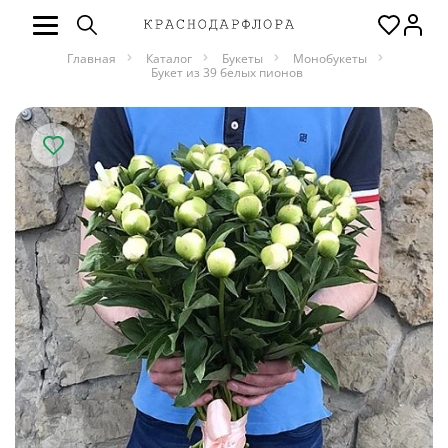
Главная
Каталог
Букеты
Монобукеты
Букет из 39 белых пионов