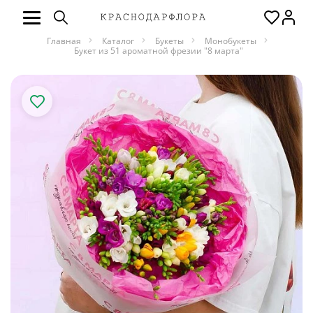
Главная
Каталог
Букеты
Монобукеты
Букет из 51 ароматной фрезии "8 марта"