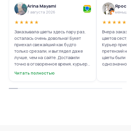
Arina Mayami
Яросл
7 августа 2026
меньше 
★
★
★
★
★
★
★
★
★
★
Заказывала цветы здесь пару раз,
Вчера заказыв
осталась очень довольна! Букет
цветов сестре
приехал свежайший как будто
Курьер приех
только срезали, и выглядел даже
претензий нет.
лучше, чем на сайте. Доставили
цветы были с
точно в оговоренное время, курьер
однозначно.
вежливый, ещё и открытку с тёплыми
Читать полностью
пожеланиями приложили, люблю
места с такими забавными мелочами
приятными. Однозначно буду
заказывать ещё, могу всем
советовать.