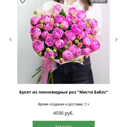
Топ продаж
ий
Букет из пионовидных роз "Мисти Баблс"
Буке
Время создания и доставки: 2 ч
4590
руб.
Заказать