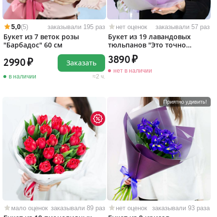
5,0
(5)
заказывали 195 раз
нет оценок
заказывали 57 раз
Букет из 7 веток розы
Букет из 19 лавандовых
"Барбадос" 60 см
тюльпанов "Это точно
любовь!"
3890
2990
Заказать
нет в наличии
в наличии
2 ч.
Приятно удивить!
мало оценок
заказывали 89 раз
нет оценок
заказывали 93 раза