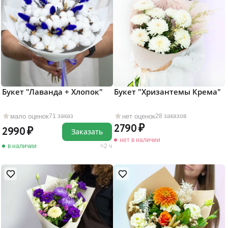
Букет "Лаванда + Хлопок"
Букет "Хризантемы Крема"
мало оценок
нет оценок
71 заказ
28 заказов
2790
2990
Заказать
нет в наличии
в наличии
2 ч