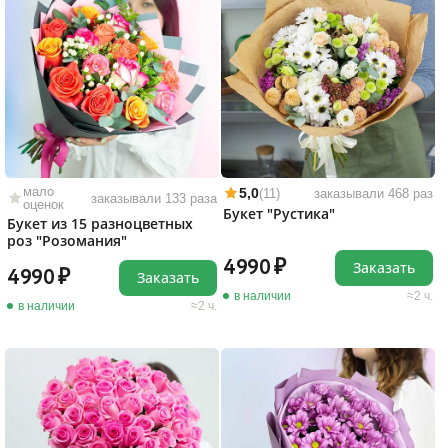
мало
5,0
(11)
заказывали 468 раз
заказывали 133 раза
оценок
Букет "Рустика"
Букет из 15 разноцветных
роз "Розомания"
4990
Заказать
4990
Заказать
в наличии
2 ч.
в наличии
2 ч.