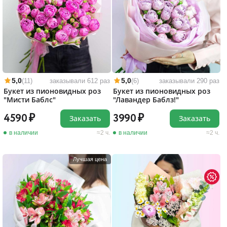
5,0
5,0
(11)
заказывали 612 раз
(6)
заказывали 290 раз
Букет из пионовидных роз
Букет из пионовидных роз
"Мисти Баблс"
"Лавандер Баблз!"
4590
3990
Заказать
Заказать
в наличии
2 ч.
в наличии
2 ч.
Лучшая цена