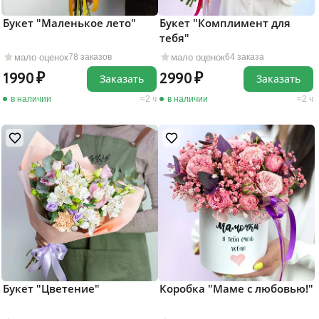
Букет "Маленькое лето"
Букет "Комплимент для
тебя"
мало оценок
мало оценок
78 заказов
64 заказа
1990
2990
Заказать
Заказать
в наличии
2 ч
в наличии
2 ч
Букет "Цветение"
Коробка "Маме с любовью!"