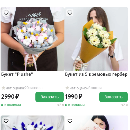
Букет "Plushe"
Букет из 5 кремовых гербер
нет оценок
нет оценок
20 заказов
3 заказа
2990
1990
Заказать
Заказать
в наличии
2 ч
в наличии
2 ч