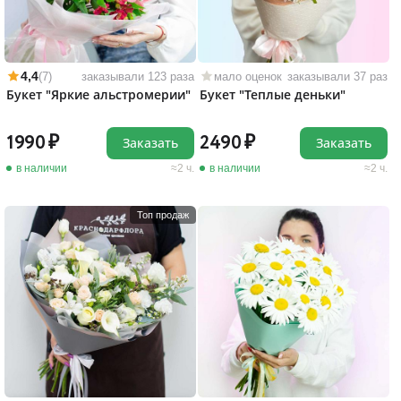
4,4
(7)
заказывали 123 раза
мало оценок
заказывали 37 раз
Букет "Яркие альстромерии"
Букет "Теплые деньки"
1990
2490
Заказать
Заказать
в наличии
2 ч.
в наличии
2 ч.
Топ продаж