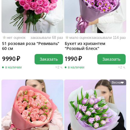
нет оценок
заказывали 68 раз
мало оценок
заказывали 114 раз
51 розовая роза "Ревиваль"
Букет из хризантем
60 см
"Розовый блеск"
9990
1990
Заказать
Заказать
в наличии
2 ч.
в наличии
2 ч.
Весна❤️